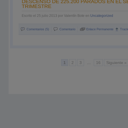
DESCENSO DE 225.200 PARADOS EN EL 
TRIMESTRE
Escrito el 25 julio 2013 por Valentín Bote en
Uncategorized
Comentarios (5)
Comentario
Enlace Permanente
Trac
1
2
3
…
16
Siguiente »