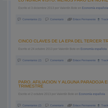
LO NUNCA VISTO: MENOS PARO EN NOVI
Escrito el 3 diciembre 2013 por Valentín Bote en
Economía español
Comentarios (1)
Comentario
Enlace Permanente
Trac
CINCO CLAVES DE LA EPA DEL TERCER T
Escrito el 24 octubre 2013 por Valentín Bote en
Economía española
Comentarios (2)
Comentario
Enlace Permanente
Trac
PARO, AFILIACIÓN Y ALGUNA PARADOJA 
TRIMESTRE
Escrito el 2 octubre 2013 por Valentín Bote en
Economía española
Comentarios (2)
Comentario
Enlace Permanente
Trac