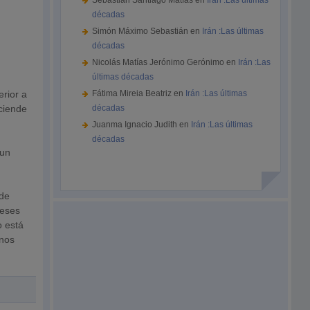
Sebastián Santiago Matías
en
Irán :Las últimas
décadas
Simón Máximo Sebastián
en
Irán :Las últimas
décadas
Nicolás Matías Jerónimo Gerónimo
en
Irán :Las
últimas décadas
rior a
Fátima Mireia Beatriz
en
Irán :Las últimas
ciende
décadas
Juanma Ignacio Judith
en
Irán :Las últimas
décadas
 un
 de
meses
o está
enos