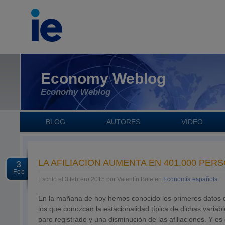
Economy Weblog
Economy Weblog
BLOG
AUTORES
VIDEO
LA AFILIACIÓN AUMENTA EN 401.000 PER
3
Feb
Escrito el 3 febrero 2015 por Valentín Bote en
Economía española
En la mañana de hoy hemos conocido los primeros datos de 
los que conozcan la estacionalidad típica de dichas varia
paro registrado y una disminución de las afiliaciones. Y e