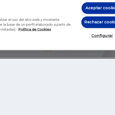
Aceptar cooki
izar el uso del sitio web y mostrarte
Rechazar cook
 la base de un perfil elaborado a partir de
visitadas).
Política de Cookies
Configurar
Blog
Autores
Video
Inicio
RSS
GHER EDUCATION
IE UNIVERSITY
S
IE LAW SCHOOL
IE SCHOOL OF ARCHITECTURE AND DESIGN