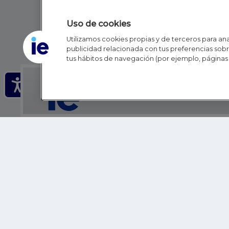
Uso de cookies
Utilizamos cookies propias y de terceros para anal
publicidad relacionada con tus preferencias sobre
tus hábitos de navegación (por ejemplo, páginas 
IE - REINVENTING HI
IE BUSINESS SCHOOL
IE SCHOOL OF POLITICS, ECONOMICS AND GLOBAL AFFAIR
IE LIFELONG LEARNING