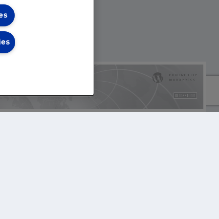
es
ies