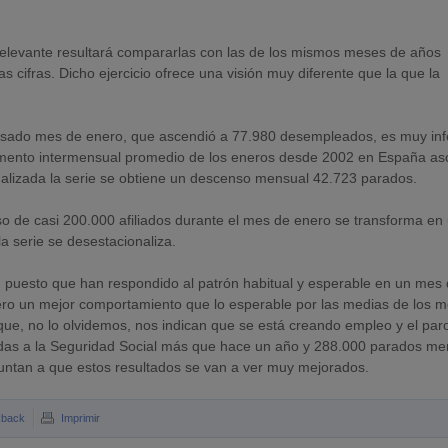
 relevante resultará compararlas con las de los mismos meses de años
s cifras. Dicho ejercicio ofrece una visión muy diferente que la que la
 pasado mes de enero, que ascendió a 77.980 desempleados, es muy infe
remento intermensual promedio de los eneros desde 2002 en España as
lizada la serie se obtiene un descenso mensual 42.723 parados.
nso de casi 200.000 afiliados durante el mes de enero se transforma en
 serie se desestacionaliza.
, puesto que han respondido al patrón habitual y esperable en un mes
ero un mejor comportamiento que lo esperable por las medias de los 
 que, no lo olvidemos, nos indican que se está creando empleo y el par
adas a la Seguridad Social más que hace un año y 288.000 parados m
apuntan a que estos resultados se van a ver muy mejorados.
kback
Imprimir