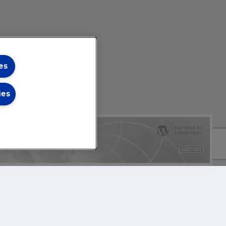
es
ies