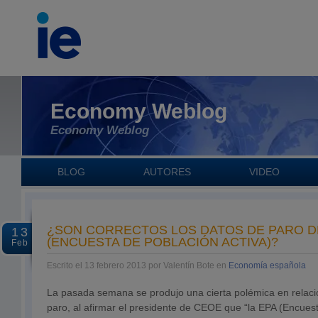
Economy Weblog
Economy Weblog
BLOG
AUTORES
VIDEO
¿SON CORRECTOS LOS DATOS DE PARO DE
13
(ENCUESTA DE POBLACIÓN ACTIVA)?
Feb
Escrito el 13 febrero 2013 por Valentín Bote en
Economía española
La pasada semana se produjo una cierta polémica en relació
paro, al afirmar el presidente de CEOE que “la EPA (Encuest