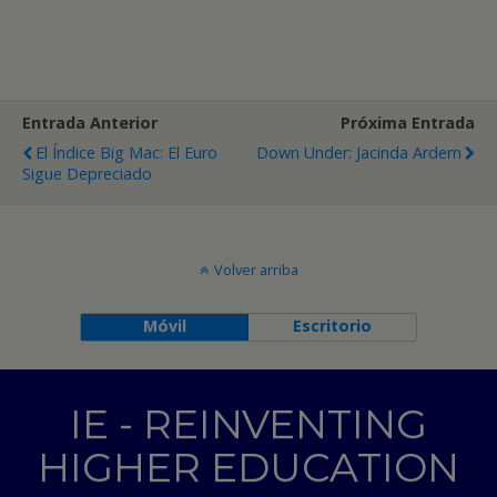
Entrada Anterior
Próxima Entrada
El Índice Big Mac: El Euro
Down Under: Jacinda Ardern
Sigue Depreciado
Volver arriba
Móvil
Escritorio
IE - REINVENTING
HIGHER EDUCATION