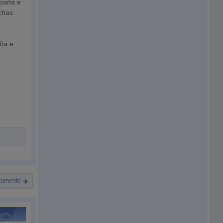
spaña e
uchas
aña e
ivamente