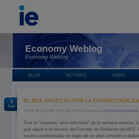
Economy Weblog
Economy Weblog
BLOG
AUTORES
VIDEO
EL BCE APUESTA POR LA CONDICIONALID
3
Ago
Escrito el 3 agosto 2012 por Antonio Zamora en
Economía española
Tras el “créanme, será suficiente” de la semana anterior
que siguió a la reunión del Consejo de Gobierno del BCE.
acción condicionada; en lugar de un plan concreto y elabo