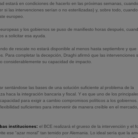
dad estará en condiciones de hacerlo en las próximas semanas, cuand
r si las intervenciones serían o no esterilizadas) y, sobre todo, cuando
cate europeo.
es europeas y los gobiernos se puso de manifiesto horas después, cuand
s a solicitar esa ayuda.
ndo de rescate no estará disponible al menos hasta septiembre y que 
s. Para completar la decepción, Draghi afirmó que las intervenciones 
modo considerablemente su capacidad de impacto.
r sentándose las bases de una solución suficiente al problema de la
a haca la integración bancaria y fiscal. Y es que uno de los principale
capacidad para exigir a cambio compromisos políticos a los gobiernos.
flexibilidad suficientes para intervenir de manera creíble en el mercado
bas instituciones:
el BCE realizará el grueso de la intervención y el 
ite ese “azar moral” tan temido por Alemania. Lo ideal sería que la a