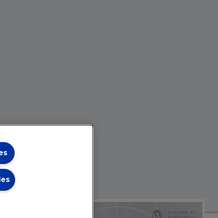
es
ies