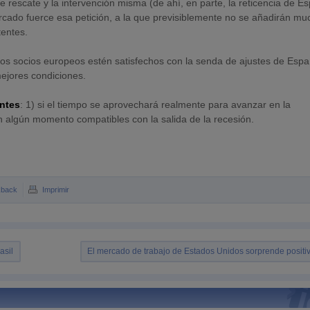
de rescate y la intervención misma (de ahí, en parte, la reticencia de E
mercado fuerce esa petición, a la que previsiblemente no se añadirán m
tentes.
los socios europeos estén satisfechos con la senda de ajustes de Esp
mejores condiciones.
ntes
: 1) si el tiempo se aprovechará realmente para avanzar en la
 en algún momento compatibles con la salida de la recesión.
kback
Imprimir
asil
El mercado de trabajo de Estados Unidos sorprende posit