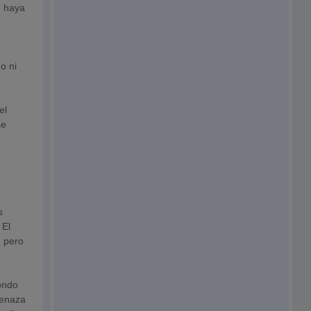
o haya
o ni
el
se
s
 El
, pero
fondo
menaza