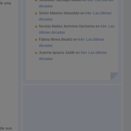
Sebastián Santiago Matías
en
Irán :Las últimas
 de una
décadas
Simón Máximo Sebastián
en
Irán :Las últimas
décadas
Nicolás Matías Jerónimo Gerónimo
en
Irán :Las
últimas décadas
Fátima Mireia Beatriz
en
Irán :Las últimas
décadas
Juanma Ignacio Judith
en
Irán :Las últimas
décadas
 de sus