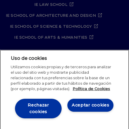
IE LAW SCHOOL
IE SCHOOL OF ARCHITECTURE AND DESIGN
IE SCHOOL OF SCIENCE & TECHNOLOGY
IE SCHOOL OF ARTS & HUMANITIES
Uso de cookies
Aviso legal
Política de Privacidad
Utilizamos cookies propias y de terceros para analizar
Política de Cookies
Política de seguridad
el uso del sitio web y mostrarte publicidad
Student Academic Standards
Canal Compliance
relacionada con tus preferencias sobre la base de un
Site Map
perfil elaborado a partir de tus hábitos de navegación
(por ejemplo, páginas visitadas).
Política de Cookies
IE University 2026
Rechazar
Aceptar cookies
cookies