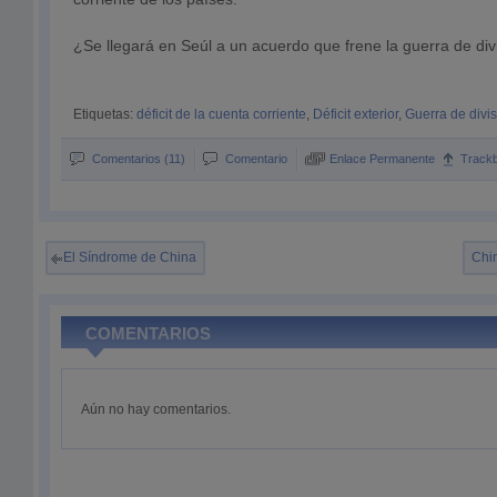
¿Se llegará en Seúl a un acuerdo que frene la guerra de div
Etiquetas:
déficit de la cuenta corriente
,
Déficit exterior
,
Guerra de divi
Comentarios (11)
Comentario
Enlace Permanente
Track
El Síndrome de China
Chin
COMENTARIOS
Aún no hay comentarios.