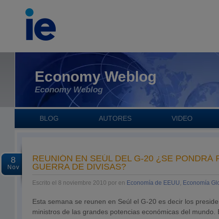
Economy Weblog
Economy Weblog
BLOG
AUTORES
VIDEO
REUNIÓN EN SEÚL DEL G-20 ¿SE PONDRÁ 
8
GUERRA DE DIVISAS?
Nov
Escrito el 8 noviembre 2010 por en
Economía de EEUU
,
Economía Gl
Esta semana se reunen en Seúl el G-20 es decir los preside
ministros de las grandes potencias económicas del mundo.