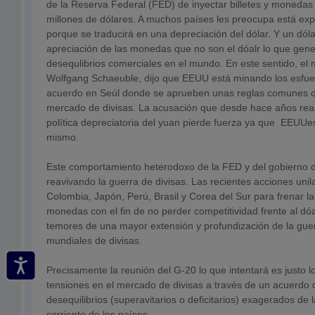
de la Reserva Federal (FED) de inyectar billetes y monedas
millones de dólares. A muchos países les preocupa está exp
porque se traducirá en una depreciación del dólar. Y un dólar
apreciación de las monedas que no son el dóalr lo que gen
desequlibrios comerciales en el mundo. En este sentido, el 
Wolfgang Schaeuble, dijo que EEUU está minando los esfue
acuerdo en Seúl donde se aprueben unas reglas comunes qu
mercado de divisas. La acusación que desde hace años rea
política depreciatoria del yuan pierde fuerza ya que EEUUe
mismo.
Este comportamiento heterodoxo de la FED y del gobierno
reavivando la guerra de divisas. Las recientes acciones uni
Colombia, Japón, Perú, Brasil y Corea del Sur para frenar l
monedas con el fin de no perder competitividad frente al dó
temores de una mayor extensión y profundización de la gue
mundiales de divisas.
Precisamente la reunión del G-20 lo que intentará es justo lo
tensiones en el mercado de divisas a través de un acuerdo 
desequilibrios (superavitarios o deficitarios) exagerados de
corriente de los países.