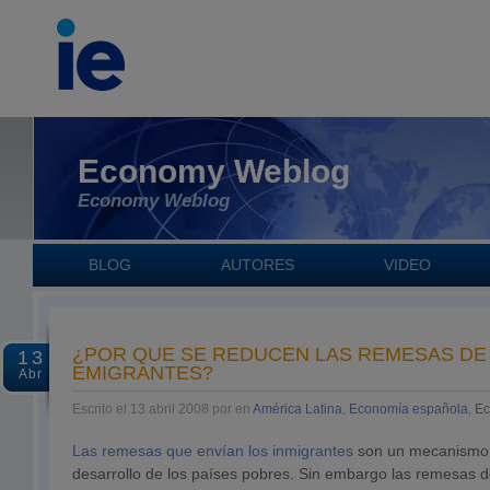
Economy Weblog
Economy Weblog
BLOG
AUTORES
VIDEO
¿POR QUE SE REDUCEN LAS REMESAS DE
13
EMIGRANTES?
Abr
Escrito el 13 abril 2008 por en
América Latina
,
Economía española
,
Ec
Las remesas que envían los inmigrantes
son un mecanismo 
desarrollo de los países pobres. Sin embargo las remesas d