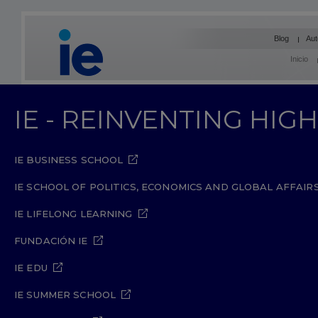
Blog
Aut
Inicio
IE - REINVENTING HI
IE BUSINESS SCHOOL
IE SCHOOL OF POLITICS, ECONOMICS AND GLOBAL AFFAIR
IE LIFELONG LEARNING
FUNDACIÓN IE
IE EDU
IE SUMMER SCHOOL