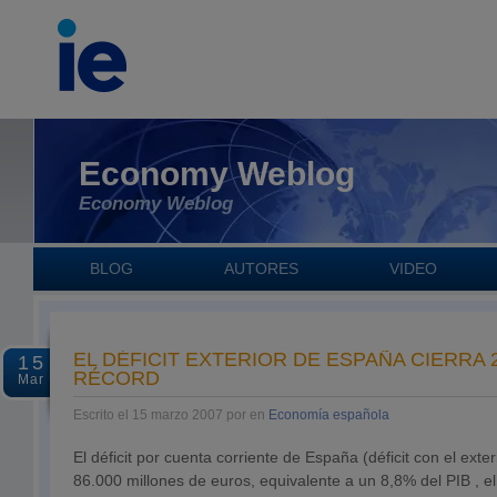
Economy Weblog
Economy Weblog
BLOG
AUTORES
VIDEO
EL DÉFICIT EXTERIOR DE ESPAÑA CIERRA 
15
RÉCORD
Mar
Escrito el 15 marzo 2007 por en
Economía española
El déficit por cuenta corriente de España (déficit con el exte
86.000 millones de euros, equivalente a un 8,8% del PIB , e