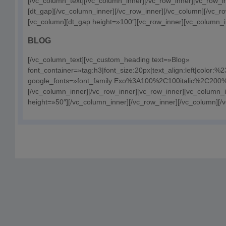
[/vc_column_text][/vc_column_inner][/vc_row_inner][vc_row_i
[dt_gap][/vc_column_inner][/vc_row_inner][/vc_column][/vc_ro
[vc_column][dt_gap height=»100″][vc_row_inner][vc_column_i
BLOG
[/vc_column_text][vc_custom_heading text=»Blog»
font_container=»tag:h3|font_size:20px|text_align:left|color:
google_fonts=»font_family:Exo%3A100%2C100italic%2C200
[/vc_column_inner][/vc_row_inner][vc_row_inner][vc_column_
height=»50″][/vc_column_inner][/vc_row_inner][/vc_column][/v