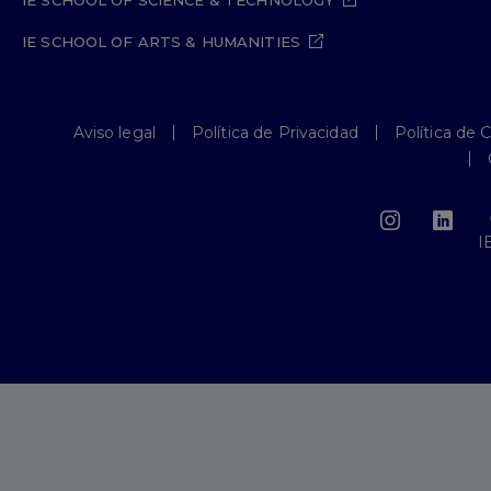
IE SCHOOL OF SCIENCE & TECHNOLOGY
IE SCHOOL OF ARTS & HUMANITIES
Aviso legal
Política de Privacidad
Política de 
I