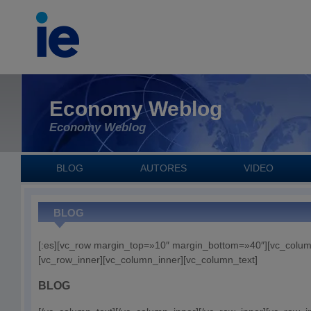
Economy Weblog
Economy Weblog
BLOG
AUTORES
VIDEO
BLOG
[:es][vc_row margin_top=»10″ margin_bottom=»40″][vc_colum
[vc_row_inner][vc_column_inner][vc_column_text]
BLOG