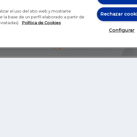
izar el uso del sitio web y mostrarte
Rechazar cook
 la base de un perfil elaborado a partir de
visitadas).
Política de Cookies
Configurar
Blog
Autores
Video
Inicio
RSS
GHER EDUCATION
IE UNIVERSITY
S
IE LAW SCHOOL
IE SCHOOL OF ARCHITECTURE AND DESIGN
IE SCHOOL OF SCIENCE & TECHNOLOGY