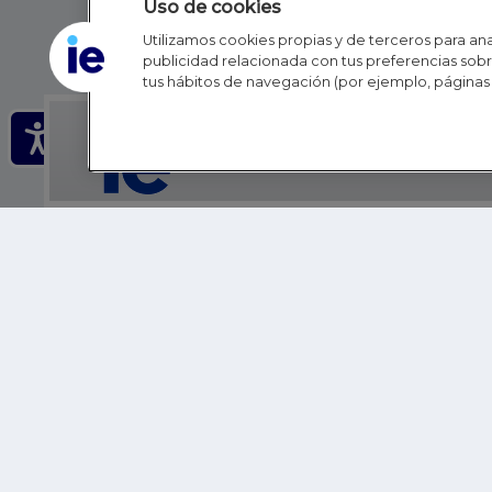
Uso de cookies
Utilizamos cookies propias y de terceros para anal
publicidad relacionada con tus preferencias sobre
tus hábitos de navegación (por ejemplo, páginas 
IE - REINVENTING HI
IE BUSINESS SCHOOL
IE SCHOOL OF POLITICS, ECONOMICS AND GLOBAL AFFAIR
IE LIFELONG LEARNING
FUNDACIÓN IE