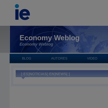
Economy Weblog
Economy Weblog
BLOG
AUTORES
VIDEO
[:ES]NOTICIAS[:EN]NEWS[:]