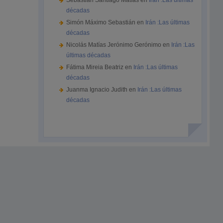
Sebastián Santiago Matías
en
Irán :Las últimas
décadas
Simón Máximo Sebastián
en
Irán :Las últimas
décadas
Nicolás Matías Jerónimo Gerónimo
en
Irán :Las
últimas décadas
Fátima Mireia Beatriz
en
Irán :Las últimas
décadas
Juanma Ignacio Judith
en
Irán :Las últimas
décadas