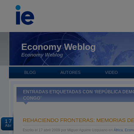
Economy Weblog
Economy Weblog
BLOG
AUTORES
VIDEO
ENTRADAS ETIQUETADAS CON ‘REPÚBLICA DEM
CONGO’
REHACIENDO FRONTERAS: MEMORIAS DE
17
Abr
Escrito el 17 abril 2009 por Miguel Aguirre Uzquiano en
África
,
Econ