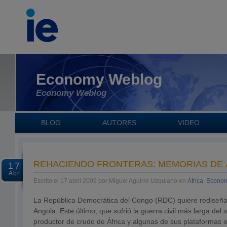
Economy Weblog
Economy Weblog
BLOG
AUTORES
VIDEO
REHACIENDO FRONTERAS: MEMORIAS DE 
17
Abr
Escrito el 17 abril 2009 por Miguel Aguirre Uzquiano en
África
,
Econom
La República Democrática del Congo (RDC) quiere rediseñar
Angola. Este último, que sufrió la guerra civil más larga del 
productor de crudo de África y algunas de sus plataformas 