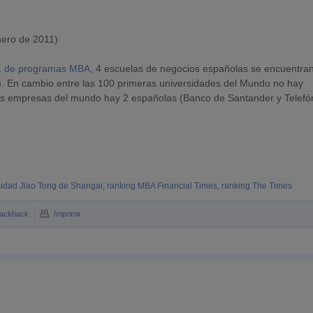
nero de 2011)
1 de programas MBA
, 4 escuelas de negocios españolas se encuentra
ba). En cambio entre las 100 primeras universidades del Mundo no hay
as empresas del mundo hay 2 españolas (Banco de Santander y Telefón
sidad Jiao Tong de Shangai
,
ranking MBA Financial Times
,
ranking The Times
rackback
Imprimir