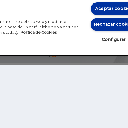
Aceptar cooki
izar el uso del sitio web y mostrarte
Rechazar cook
 la base de un perfil elaborado a partir de
visitadas).
Política de Cookies
Configurar
Blog
Autores
Video
Inicio
RSS
GHER EDUCATION
IE UNIVERSITY
S
IE LAW SCHOOL
IE SCHOOL OF ARCHITECTURE AND DESIGN