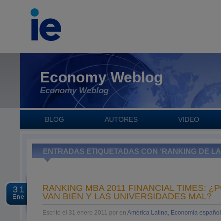
Economy Weblog
Economy Weblog
BLOG
AUTORES
VIDEO
ENTRADAS ETIQUETADAS CON ‘RANKING DE LA 
RANKING MBA 2011 FINANCIAL TIMES: 
31
VAN BIEN Y LAS UNIVERSIDADES MAL?
Ene
Escrito el 31 enero 2011 por en
América Latina
,
Economía españo