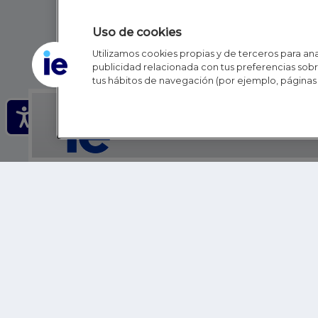
Uso de cookies
Utilizamos cookies propias y de terceros para anal
publicidad relacionada con tus preferencias sobre
tus hábitos de navegación (por ejemplo, páginas 
IE - REINVENTING HI
IE BUSINESS SCHOOL
IE SCHOOL OF POLITICS, ECONOMICS AND GLOBAL AFFAIR
IE LIFELONG LEARNING