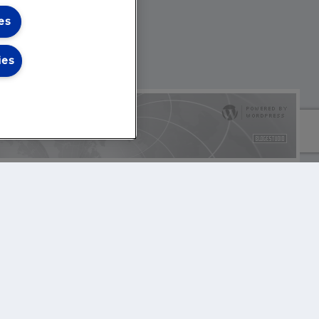
es
ies