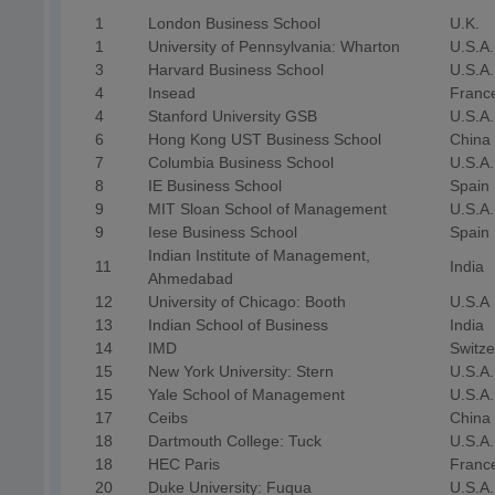
1
London Business School
U.K.
1
University of Pennsylvania: Wharton
U.S.A.
3
Harvard Business School
U.S.A.
4
Insead
France
4
Stanford University GSB
U.S.A.
6
Hong Kong UST Business School
China
7
Columbia Business School
U.S.A.
8
IE Business School
Spain
9
MIT Sloan School of Management
U.S.A.
9
Iese Business School
Spain
Indian Institute of Management,
11
India
Ahmedabad
12
University of Chicago: Booth
U.S.A
13
Indian School of Business
India
14
IMD
Switze
15
New York University: Stern
U.S.A.
15
Yale School of Management
U.S.A.
17
Ceibs
China
18
Dartmouth College: Tuck
U.S.A.
18
HEC Paris
Franc
20
Duke University: Fuqua
U.S.A.