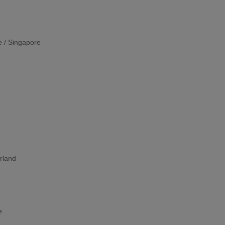
 / Singapore
rland
e