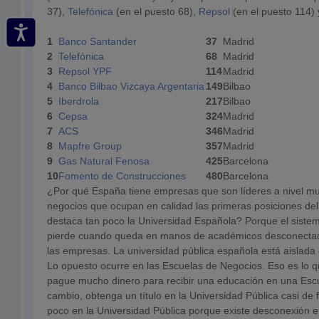
37),
Telefónica
(en el puesto 68),
Repsol
(en el puesto 114) 
1
Banco Santander
37
Madrid
2
Telefónica
68
Madrid
3
Repsol YPF
114
Madrid
4
Banco Bilbao Vizcaya Argentaria
149
Bilbao
5
Iberdrola
217
Bilbao
6
Cepsa
324
Madrid
7
ACS
346
Madrid
8
Mapfre Group
357
Madrid
9
Gas Natural Fenosa
425
Barcelona
10
Fomento de Construcciones
480
Barcelona
¿Por qué España tiene empresas que son líderes a nivel mu
negocios que ocupan en calidad las primeras posiciones d
destaca tan poco la Universidad Española? Porque el sistem
pierde cuando queda en manos de académicos desconectado
las empresas. La universidad pública española está aislada 
Lo opuesto ocurre en las Escuelas de Negocios. Eso es lo q
pague mucho dinero para recibir una educación en una Esc
cambio, obtenga un título en la Universidad Pública casi de 
poco en la Universidad Pública porque existe desconexión e