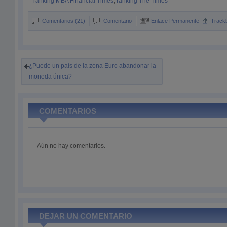
ranking MBA Financial Times
,
ranking The Times
Comentarios (21)
Comentario
Enlace Permanente
Track
¿Puede un país de la zona Euro abandonar la
moneda única?
COMENTARIOS
Aún no hay comentarios.
DEJAR UN COMENTARIO