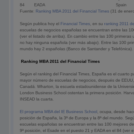
84
EADA
Spain
Fuente:
Ranking MBA 2011 del Financial Times
(31 de ener
Según publica hoy el
Financial Times
, en su
ranking 2011 d
escuelas de negocios españolas se encuentran entre las 1
(ver el listado de arriba). En cambio entre las 100 primera
no hay ninguna española (ver más abajo). Entre las 100 pr
mundo hay 2 españolas (Banco de Santander y Telefónica).
Ranking MBA 2011 del Financial Times
Según el ranking del Financial Times, España es el cuarto 
mayor número de escuelas de negocios, después de EEUU,
Canadá. Wharton, la escuela estadounidense de la Universid
London Business School ostentan la primera posición. Harva
INSEAD la cuarta.
El programa MBA del IE Business School
, ocupa, desde hace
posición de España, la 3ª de Europa y la 8ª del mundo. Según
escuelas españolas se encuentran entre las 100 mejores de
9ª posición, el Esade en el puesto 21 y EADA en el 84 (ver e