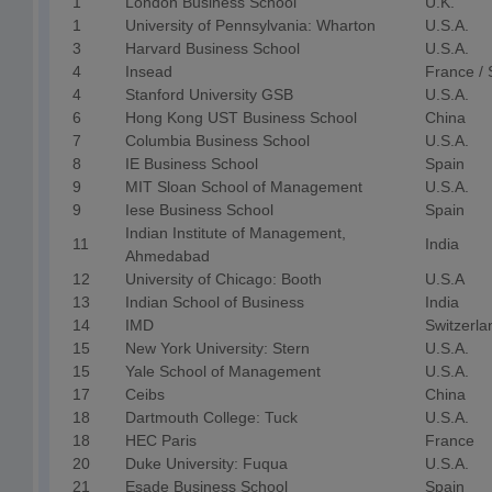
1
London Business School
U.K.
1
University of Pennsylvania: Wharton
U.S.A.
3
Harvard Business School
U.S.A.
4
Insead
France / 
4
Stanford University GSB
U.S.A.
6
Hong Kong UST Business School
China
7
Columbia Business School
U.S.A.
8
IE Business School
Spain
9
MIT Sloan School of Management
U.S.A.
9
Iese Business School
Spain
Indian Institute of Management,
11
India
Ahmedabad
12
University of Chicago: Booth
U.S.A
13
Indian School of Business
India
14
IMD
Switzerla
15
New York University: Stern
U.S.A.
15
Yale School of Management
U.S.A.
17
Ceibs
China
18
Dartmouth College: Tuck
U.S.A.
18
HEC Paris
France
20
Duke University: Fuqua
U.S.A.
21
Esade Business School
Spain