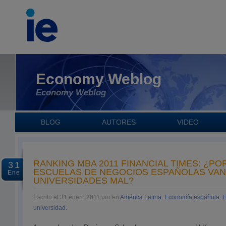
Economy Weblog
Economy Weblog
BLOG
AUTORES
VIDEO
RANKING MBA 2011 FINANCIAL TIMES: ¿PO
31
ESCUELAS DE NEGOCIOS ESPAÑOLAS VAN 
Ene
UNIVERSIDADES MAL?
Escrito el 31 enero 2011 por en
América Latina
,
Economía española
,
E
universidad.