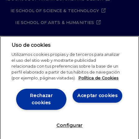
IE SCHOOL OF SCIENCE & TECHNOLOGY
IE SCHOOL OF ARTS & HUMANITIES
Uso de cookies
Aviso legal
Política de Privacidad
Utilizamos cookies propias y de terceros para analizar
Política de Cookies
Política de seguridad
el uso del sitio web y mostrarte publicidad
Student Academic Standards
Canal Compliance
relacionada con tus preferencias sobre la base de un
Site Map
perfil elaborado a partir de tus hábitos de navegación
(por ejemplo, páginas visitadas).
Política de Cookies
IE University 2026
Rechazar
Aceptar cookies
cookies
Configurar