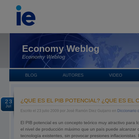
Economy Weblog
Economy Weblog
BLOG
AUTORES
VIDEO
¿QUÉ ES EL PIB POTENCIAL? ¿QUÉ ES EL
23
Jul
Escrito el 23 julio 2009 por José Ramón Diez Guijarro en
Diccionario
El PIB potencial es un concepto teórico muy atractivo para l
el nivel de producción máximo que un país puede alcanzar co
tecnología existentes, sin provocar presiones inflacionistas.