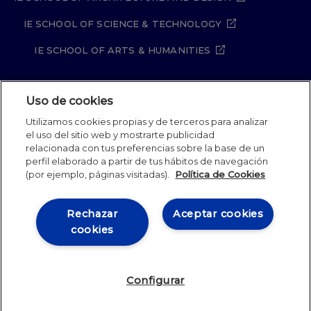
IE SCHOOL OF SCIENCE & TECHNOLOGY
IE SCHOOL OF ARTS & HUMANITIES
Uso de cookies
Aviso legal
Política de Privacidad
Utilizamos cookies propias y de terceros para analizar
Política de Cookies
Política de seguridad
el uso del sitio web y mostrarte publicidad
Student Academic Standards
Canal Compliance
relacionada con tus preferencias sobre la base de un
Site Map
perfil elaborado a partir de tus hábitos de navegación
(por ejemplo, páginas visitadas).
Política de Cookies
IE University 2026
Rechazar
Aceptar cookies
cookies
Configurar