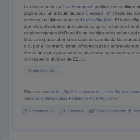
La revista británica
The Economist
publicó, en su último n
página 66), un artículo titulado
Cheesed off
(hasta las na
analizan los últimos datos del
índice Big-Mac
. El índice Bi
que mide el esfuerzo que cuesta comprar la famosa hamb
establecimientos McDonald’s en los diferentes países del 
Mac sirve para saber si los tipos de cambio de las moneda
o si, por el contrario, están infravalorados o sobrevalorados
ofrece una guía para saber si una divisa se encuentra en 
con respecto al dólar de EEUU.
Seguir leyendo…
Etiquetas:
apreciación
,
Big-Mac
,
deperciación
,
Índice Big-Mac
,
moned
monedas sobrevaloradas
,
Paridad de Poder Adquisitivo
Comentarios (12)
Comentario
Enlace Permanente
Tra