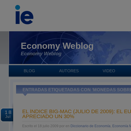
Economy Weblog
Economy Weblog
BLOG
AUTORES
VIDEO
ENTRADAS ETIQUETADAS CON ‘MONEDAS SOBR
EL ÍNDICE BIG-MAC (JULIO DE 2009): EL 
18
APRECIADO UN 30%
Jul
Escrito el 18 julio 2009 por en
Diccionario de Economía
,
Economía M