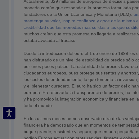
Actualmente, 329 millones de europeos de dieciséis país
moneda común que responde a la promesa formulada por 
fundadores de la Unión Económica y Monetaria (UEM):
un
mantenga su valor, inspire confianza y goce de la misma es
credibilidad que las monedas más sólidas a las que sustit
muchos creían que esta promesa no llegaría a realizarse 
estaba avocada al fracaso.
Desde la introducción del euro el 1 de enero de 1999 los
han disfrutado de un nivel de estabilidad de precios sólo 
por unos pocos países. La estabilidad de precios favorece
ciudadanos europeos, pues protege sus rentas y ahorros y
los costes de endeudamiento, lo que fomenta la inversión,
y el bienestar duradero. El euro ha sido un factor del di
europea. Ha reforzado la transparencia de precios, ha inte
y ha promovido la integración económica y financiera en l
todo el mundo.
En los últimos meses hemos observado otra de las ventajas 
financiera ha demostrado que en momentos de tempestad 
buque grande, resistente y seguro, que en una pequeña 
podido Europa actuar con tanta rapidez, firmeza y cohere