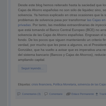
Desde este blog hemos reiterado hasta la saciedad que lo
Cajas de Ahorro españolas no son sólo de liquidez sino, s
solvencia. Ya hemos explicado en otras ocasiones que la s
problemas de solvencia pasa por transformar
las Cajas e
privadas.
Por tanto, las medidas extraordinarias de inyecc
que está tomando el Banco Central Europeo (BCE) no arre
solvencia de las Cajas de Ahorro españolas. Engrasan el s
fondo. De los pocos que siguen manteniendo un criterio fi
verdad, por mucho que les pese a algunos, es el Presiden
González, que ha vuelto a avisar que es imperativa una re
del sistema bancario (Bancos y Cajas de Ahorros), reduci
ampliando capital.
Seguir leyendo…
Etiquetas:
crisis financiera
,
Política Monetaria
,
solvencia de las Caja
Comentarios (3)
Comentario
Enlace Permanente
Trac