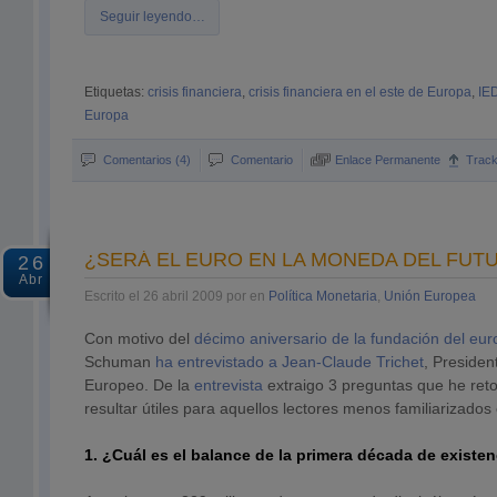
Seguir leyendo…
Etiquetas:
crisis financiera
,
crisis financiera en el este de Europa
,
IED
Europa
Comentarios (4)
Comentario
Enlace Permanente
Trac
¿SERÁ EL EURO EN LA MONEDA DEL FUT
26
Abr
Escrito el 26 abril 2009 por en
Política Monetaria
,
Unión Europea
Con motivo del
décimo aniversario de la fundación del eu
Schuman
ha entrevistado a Jean-Claude Trichet
, Presiden
Europeo. De la
entrevista
extraigo 3 preguntas que he re
resultar útiles para aquellos lectores menos familiarizado
1. ¿Cuál es el balance de la primera década de existen