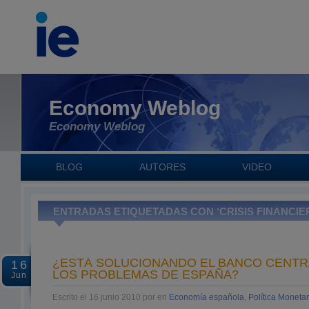
Economy Weblog
Economy Weblog
BLOG
AUTORES
VIDEO
ENTRADAS ETIQUETADAS CON ‘CRISIS FINANCIE
¿ESTÁ SOLUCIONANDO EL BANCO CENT
16
LOS PROBLEMAS DE ESPAÑA?
Jun
Escrito el 16 junio 2010 por en
Economía española
,
Política Monetar