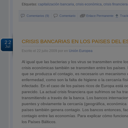
Etiquetas:
capitalización bancaria
,
crisis económica
,
crisis financiera
Comentarios (9)
Comentario
Enlace Permanente
Trac
CRISIS BANCARIAS EN LOS PAÍSES DEL 
22
Jul
Escrito el 22 julio 2009 por en
Unión Europea
Al igual que las bacterias y los virus se transmiten entre l
crisis económicas también se transmiten entre los países
que se produzca el contagio, es necesario un mecanismo q
enfermedad, como son la falta de higiene o la cercanía fís
infectado. En el caso de los países ricos de Europa está o
parecido. La actual crisis financiera que sufrimos se ha tra
transmitiendo a través de la banca. Los bancos internaci
puentes y obviamente la cercanía (geográfica, económica o 
países también genera contagio. Los bancos entonces, faci
contagio entre las economías. Para explicar cómo funcion
los Países Bálticos.