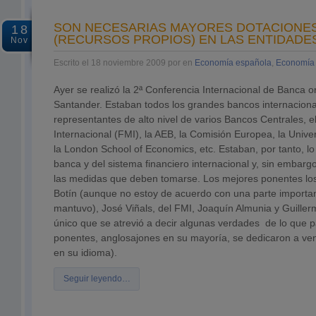
SON NECESARIAS MAYORES DOTACIONES
18
(RECURSOS PROPIOS) EN LAS ENTIDADE
Nov
Escrito el 18 noviembre 2009 por en
Economía española
,
Economía 
Ayer se realizó la 2ª Conferencia Internacional de Banca 
Santander. Estaban todos los grandes bancos internacion
representantes de alto nivel de varios Bancos Centrales, 
Internacional (FMI), la AEB, la Comisión Europea, la Univ
la London School of Economics, etc. Estaban, por tanto, l
banca y del sistema financiero internacional y, sin embar
las medidas que deben tomarse. Los mejores ponentes los
Botín (aunque no estoy de acuerdo con una parte importan
mantuvo), José Viñals, del FMI, Joaquín Almunia y Guiller
único que se atrevió a decir algunas verdades de lo que p
ponentes, anglosajones en su mayoría, se dedicaron a ven
en su idioma).
Seguir leyendo…