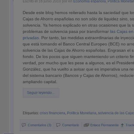
Escrito el 16 junio 2010 por en
Economía española
,
Política Monetar
Desde este blog hemos reiterado hasta la saciedad que lo
Cajas de Ahorro españolas no son sólo de liquidez sino, s
solvencia. Ya hemos explicado en otras ocasiones que la s
problemas de solvencia pasa por transformar
las Cajas e
privadas.
Por tanto, las medidas extraordinarias de inyecc
que está tomando el Banco Central Europeo (BCE) no arre
solvencia de las Cajas de Ahorro españolas. Engrasan el s
fondo. De los pocos que siguen manteniendo un criterio fi
verdad, por mucho que les pese a algunos, es el Presiden
González, que ha vuelto a avisar que es imperativa una re
del sistema bancario (Bancos y Cajas de Ahorros), reduci
ampliando capital.
Seguir leyendo…
Etiquetas:
crisis financiera
,
Política Monetaria
,
solvencia de las Caja
Comentarios (3)
Comentario
Enlace Permanente
Trac