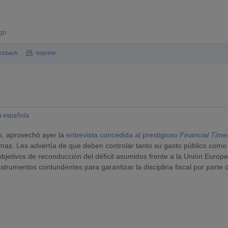
sgo
ckback
Imprimir
 española
o, aprovechó ayer la
entrevista concedida al prestigioso
Financial Time
as. Les advertía de que deben controlar tanto su gasto público como 
jetivos de reconducción del déficit asumidos frente a la Unión Europe
trumentos contundentes para garantizar la disciplina fiscal por parte 