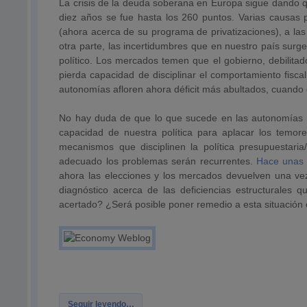
La crisis de la deuda soberana en Europa sigue dando q
diez años se fue hasta los 260 puntos. Varias causas 
(ahora acerca de su programa de privatizaciones), a las
otra parte, las incertidumbres que en nuestro país sur
político. Los mercados temen que el gobierno, debilitad
pierda capacidad de disciplinar el comportamiento fisca
autonomías afloren ahora déficit más abultados, cuando 
No hay duda de que lo que sucede en las autonomías ser
capacidad de nuestra política para aplacar los temor
mecanismos que disciplinen la política presupuestar
adecuado los problemas serán recurrentes.
Hace unas 
ahora las elecciones y los mercados devuelven una vez
diagnóstico acerca de las deficiencias estructurales q
acertado? ¿Será posible poner remedio a esta situación 
Seguir leyendo…