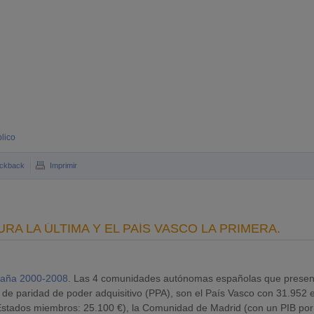
blico
ckback
Imprimir
A LA ÚLTIMA Y EL PAÍS VASCO LA PRIMERA.
spaña 2000-2008
. Las 4 comunidades autónomas españolas que prese
 de paridad de poder adquisitivo (PPA), son el País Vasco con 31.952 
Estados miembros: 25.100 €), la Comunidad de Madrid (con un PIB por