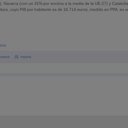
a), Navarra (con un 31% por encima a la media de la UE-27) y Cataluñ
ra, cuyo PIB por habitante es de 16.714 euros, medido en PPA, es u
dura
ckback
Imprimir