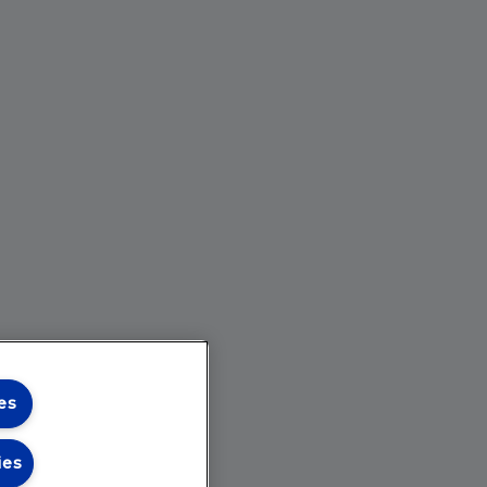
es
ies