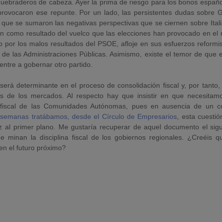
uebraderos de cabeza. Ayer la prima de riesgo para los bonos españo
provocaron ese repunte. Por un lado, las persistentes dudas sobre G
 que se sumaron las negativas perspectivas que se ciernen sobre Ital
gen como resultado del vuelco que las elecciones han provocado en el
o por los malos resultados del PSOE, afloje en sus esfuerzos reformi
l de las Administraciones Públicas. Asimismo, existe el temor de que 
entre a gobernar otro partido.
á determinante en el proceso de consolidación fiscal y, por tanto, 
es de los mercados. Al respecto hay que insistir en que necesitam
ia/fiscal de las Comunidades Autónomas, pues en ausencia de un co
semanas tratábamos, desde el Círculo de Empresarios
, esta cuesti
 al primer plano. Me gustaría recuperar de aquel documento el sigu
ue minan la disciplina fiscal de los gobiernos regionales. ¿Creéis q
en el futuro próximo?