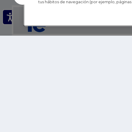
tus hábitos de navegación (por ejemplo, páginas 
IE - REINVENTING HI
IE BUSINESS SCHOOL
IE SCHOOL OF POLITICS, ECONOMICS AND GLOBAL AFFAIR
IE LIFELONG LEARNING
FUNDACIÓN IE
IE EDU
IE SUMMER SCHOOL