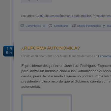
Etiquetas:
Comunidades Autónomas
,
deuda pública
,
Prima de rie
Comentarios (4)
Comentario
Enlace Permanente
Tra
¿REFORMA AUTONÓMICA?
18
Ene
Escrito el 18 enero 2011 por María Jesús Valdemoros en
Economía
El presidente del gobierno, José Luis Rodríguez Zapater
para lanzar un mensaje claro a las Comunidades Autónom
deuda, pues de otro modo España no podrá cumplir los ob
presidente incluso recordó que el Gobierno cuenta con ins
autonomías.