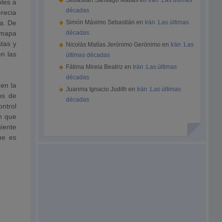
Sebastián Santiago Matías
en
Irán :Las últimas
les a
décadas
recia
ia. De
Simón Máximo Sebastián
en
Irán :Las últimas
 mapa
décadas
stas y
Nicolás Matías Jerónimo Gerónimo
en
Irán :Las
en las
últimas décadas
Fátima Mireia Beatriz
en
Irán :Las últimas
décadas
en la
Juanma Ignacio Judith
en
Irán :Las últimas
os de
décadas
ntrol
ón que
iente
ue es