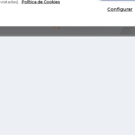
visitadas).
Política de Cookies
Configurar
Blog
Autores
Video
Inicio
RSS
GHER EDUCATION
IE UNIVERSITY
S
IE LAW SCHOOL
IE SCHOOL OF ARCHITECTURE AND DESIGN
IE SCHOOL OF SCIENCE & TECHNOLOGY
IE SCHOOL OF ARTS & HUMANITIES