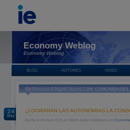
Economy Weblog
Economy Weblog
BLOG
AUTORES
VIDEO
ENTRADAS ETIQUETADAS CON ‘COMUNIDADES
¿LOGRARÁN LAS AUTONOMÍAS LA CONSO
24
May
Escrito el 24 mayo 2011 por María Jesús Valdemoros en
Economía