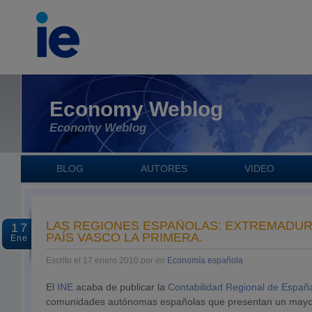
Economy Weblog
Economy Weblog
BLOG
AUTORES
VIDEO
LAS REGIONES ESPAÑOLAS: EXTREMADURA
17
PAÍS VASCO LA PRIMERA.
Ene
Escrito el 17 enero 2010 por en
Economía española
El
INE
acaba de publicar la
Contabilidad Regional de Espa
comunidades autónomas españolas que presentan un mayor 