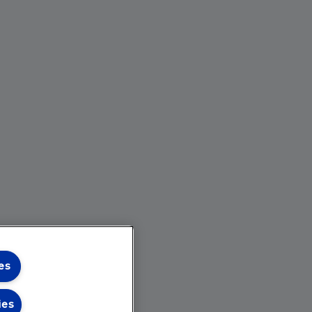
es
ies