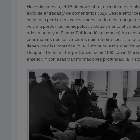
Hace dos meses, el 18 de noviembre, escribí en este blog
éxito de entradas y de comentarios (32). Desde entonce
catalanes perdieron las elecciones; la derecha griega que
volvió a perder las municipales; probablemente el partid
adelantadas y el Fianna Fáil irlandés (liberales) ha con
concluíamos que los electores quieren otra cosa, aunqu
tienen los días contados. Y la Historia muestra que los p
Reagan, Thatcher, Felipe González en 1982, José María
anterior. Y con esas transformaciones profundas, la Hist