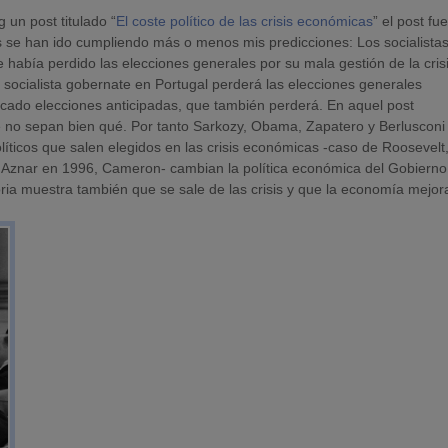
 un post titulado “
El coste político de las crisis económicas
” el post fu
s se han ido cumpliendo más o menos mis predicciones: Los socialista
 había perdido las elecciones generales por su mala gestión de la cris
o socialista gobernate en Portugal perderá las elecciones generales
vocado elecciones anticipadas, que también perderá. En aquel post
e no sepan bien qué. Por tanto Sarkozy, Obama, Zapatero y Berlusconi
olíticos que salen elegidos en las crisis económicas -caso de Roosevelt
 Aznar en 1996, Cameron- cambian la política económica del Gobierno
oria muestra también que se sale de las crisis y que la economía mejor