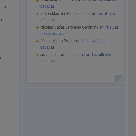
Sebastián Santiago Matías
en
Irán :Las últimas
e un
décadas
s
Simón Máximo Sebastián
en
Irán :Las últimas
is
décadas
Nicolás Matías Jerónimo Gerónimo
en
Irán :Las
últimas décadas
Fátima Mireia Beatriz
en
Irán :Las últimas
,
décadas
Juanma Ignacio Judith
en
Irán :Las últimas
a.
décadas