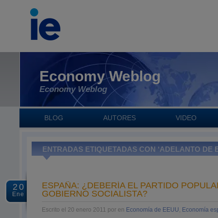
Economy Weblog
Economy Weblog
BLOG
AUTORES
VIDEO
ENTRADAS ETIQUETADAS CON ‘ADELANTO DE 
ESPAÑA: ¿DEBERÍA EL PARTIDO POPULA
20
GOBIERNO SOCIALISTA?
Ene
Escrito el 20 enero 2011 por en
Economía de EEUU
,
Economía es