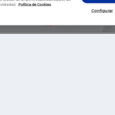
visitadas).
Política de Cookies
Configurar
Blog
Autores
Video
Inicio
RSS
GHER EDUCATION
IE UNIVERSITY
S
IE LAW SCHOOL
IE SCHOOL OF ARCHITECTURE AND DESIGN
IE SCHOOL OF SCIENCE & TECHNOLOGY
IE SCHOOL OF ARTS & HUMANITIES