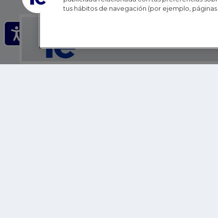
tus hábitos de navegación (por ejemplo, páginas 
IE - REINVENTING HI
IE BUSINESS SCHOOL
IE SCHOOL OF POLITICS, ECONOMICS AND GLOBAL AFFAIR
IE LIFELONG LEARNING
FUNDACIÓN IE
IE EDU
IE SUMMER SCHOOL