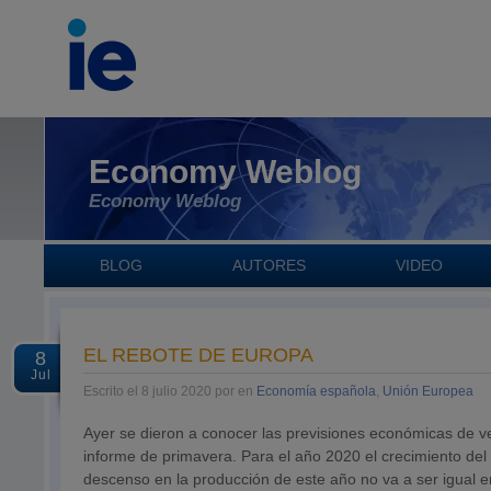
Economy Weblog
Economy Weblog
BLOG
AUTORES
VIDEO
EL REBOTE DE EUROPA
8
Jul
Escrito el 8 julio 2020 por en
Economía española
,
Unión Europea
Ayer se dieron a conocer las previsiones económicas de v
informe de primavera. Para el año 2020 el crecimiento del
descenso en la producción de este año no va a ser igual en