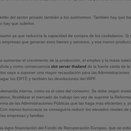
édito del sector privado también a los autónomos. También hay que baj
o hay que subirlos.
consumo ya que reduciría la capacidad de compra de los ciudadanos. Si 
s empresas que generan esos bienes y servicios, y esa menor producc
a aumentar el crecimiento de la producción, el empleo y la masa salari
añola y como consecuencia
slot server thailand
de la fuerte caída de la
tos vaya a suponer una mayor recaudación para las Administraciones
pagar los ERTE y también las devoluciones del IRPF.
a demanda interna, como es el caso del consumo. Se debe seguir insist
tivos, flexibilizar el mercado de trabajo (en vez de suprimir la Reforma
orma de las Administraciones Públicas que las haga más eficientes y, p
 Con menos burocracia se conseguiría reducir los elevados niveles de 
 las empresas y familias.
a logre financiación del Fondo de Recuperación Europeo, que se está