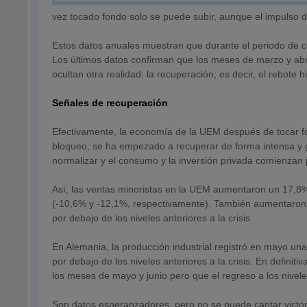
vez tocado fondo solo se puede subir, aunque el impulso de
Estos datos anuales muestran que durante el periodo de c
Los últimos datos confirman que los meses de marzo y abri
ocultan otra realidad: la recuperación; es decir, el rebote 
Señales de recuperación
Efectivamente, la economía de la UEM después de tocar fo
bloqueo, se ha empezado a recuperar de forma intensa y ge
normalizar y el consumo y la inversión privada comienzan
Así, las ventas minoristas en la UEM aumentaron un 17,8
(-10,6% y -12,1%, respectivamente). También aumentaron 
por debajo de los niveles anteriores a la crisis.
En Alemania, la producción industrial registró en mayo un
por debajo de los niveles anteriores a la crisis. En defini
los meses de mayo y junio pero que el regreso a los niveles 
Son datos esperanzadores, pero no se puede cantar victori