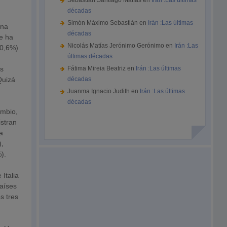
Sebastián Santiago Matías
en
Irán :Las últimas
décadas
Simón Máximo Sebastián
en
Irán :Las últimas
una
décadas
e ha
Nicolás Matías Jerónimo Gerónimo
en
Irán :Las
10,6%)
últimas décadas
es
Fátima Mireia Beatriz
en
Irán :Las últimas
Quizá
décadas
Juanma Ignacio Judith
en
Irán :Las últimas
décadas
ambio,
istran
a
),
).
 Italia
países
s tres