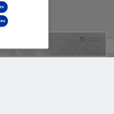
es
ies