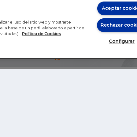
Aceptar cooki
izar el uso del sitio web y mostrarte
Rechazar cook
 la base de un perfil elaborado a partir de
visitadas).
Política de Cookies
Configurar
Blog
Autores
Video
Inicio
RSS
GHER EDUCATION
IE UNIVERSITY
S
IE LAW SCHOOL
IE SCHOOL OF ARCHITECTURE AND DESIGN