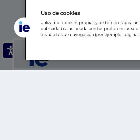
Uso de cookies
Utilizamos cookies propias y de terceros para anal
publicidad relacionada con tus preferencias sobre
tus hábitos de navegación (por ejemplo, páginas 
IE - REINVENTING HI
IE BUSINESS SCHOOL
IE SCHOOL OF POLITICS, ECONOMICS AND GLOBAL AFFAIR
IE LIFELONG LEARNING