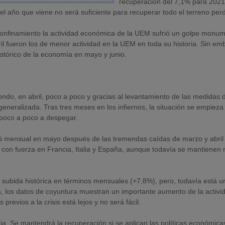
recuperación del 7,1% para 202
l año que viene no será suficiente para recuperar todo el terreno perd
onfinamiento la actividad económica de la UEM sufrió un golpe monum
l fueron los de menor actividad en la UEM en toda su historia. Sin em
histórico de la economía en mayo y junio.
ndo, en abril, poco a poco y gracias al levantamiento de las medidas 
neralizada. Tras tres meses en los infiernos, la situación se empieza
 poco a poco a despegar.
% mensual en mayo después de las tremendas caídas de marzo y abril
con fuerza en Francia, Italia y España, aunque todavía se mantienen
a subida histórica en términos mensuales (+7,8%), pero, todavía está 
tiva, los datos de coyuntura muestran un importante aumento de la activi
previos a la crisis está lejos y no será fácil.
a. Se mantendrá la recuperación si se aplican las políticas económica