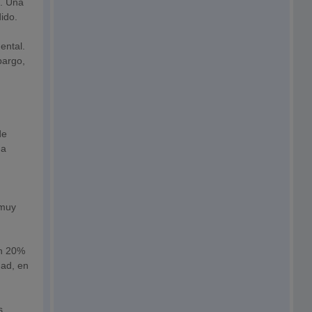
1. Una
ido.
ental.
bargo,
de
 a
 muy
un 20%
dad, en
s