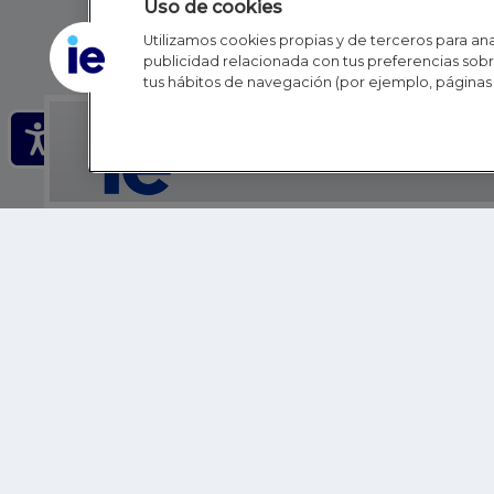
Uso de cookies
Utilizamos cookies propias y de terceros para anal
publicidad relacionada con tus preferencias sobre
tus hábitos de navegación (por ejemplo, páginas 
IE - REINVENTING HI
IE BUSINESS SCHOOL
IE SCHOOL OF POLITICS, ECONOMICS AND GLOBAL AFFAIR
IE LIFELONG LEARNING
FUNDACIÓN IE