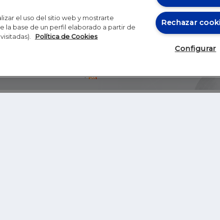
izar el uso del sitio web y mostrarte
Rechazar cook
 la base de un perfil elaborado a partir de
visitadas).
Política de Cookies
Configurar
Blog
Autores
Video
Inicio
RSS
GHER EDUCATION
IE UNIVERSITY
S
IE LAW SCHOOL
IE SCHOOL OF ARCHITECTURE AND DESIGN
IE SCHOOL OF SCIENCE & TECHNOLOGY