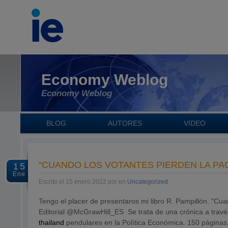
Economy Weblog
Economy Weblog
BLOG
AUTORES
VIDEO
“CUANDO LOS VOTANTES PIERDEN LA PAC
15
Ene
Escrito el 15 enero 2022 por en
Uncategorized
Tengo el placer de presentaros mi libro R. Pampillón. “C
Editorial @McGrawHill_ES Se trata de una crónica a travé
thailand
pendulares en la Política Económica. 150 páginas