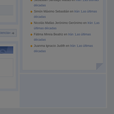
Sebastián Santiago Matías
en
Irán :Las últimas
décadas
Simón Máximo Sebastián
en
Irán :Las últimas
décadas
Nicolás Matías Jerónimo Gerónimo
en
Irán :Las
últimas décadas
ciencia»
Fátima Mireia Beatriz
en
Irán :Las últimas
décadas
Juanma Ignacio Judith
en
Irán :Las últimas
décadas