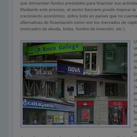
que demandan fondos prestables para financiar sus activid
Mediante este proceso, el sector bancario puede mejorar la 
crecimiento económico, sobre todo en países que no cuenta
alternativas de financiación como son los mercados de capit
(mercados de deuda, bolsa, fondos de inversión, etc.).
U
u
p
c
d
(
o
(
p
i
l
f
s
d
m