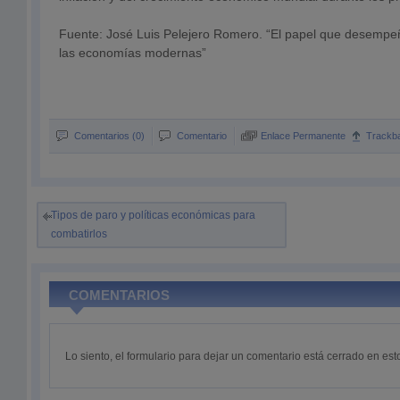
Fuente: José Luis Pelejero Romero. “El papel que desempeñ
las economías modernas”
Comentarios (0)
Comentario
Enlace Permanente
Trackb
Tipos de paro y políticas económicas para
combatirlos
COMENTARIOS
Lo siento, el formulario para dejar un comentario está cerrado en e