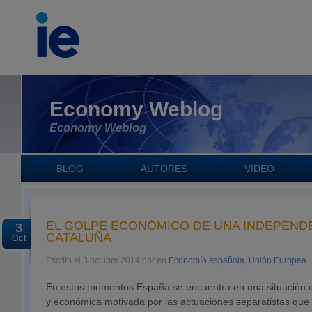
Economy Weblog
Economy Weblog
BLOG
AUTORES
VIDEO
EL GOLPE ECONÓMICO DE UNA INDEPEND
3
CATALUÑA
Oct
Escrito el 3 octubre 2014 por en
Economía española
,
Unión Europea
En estos momentos España se encuentra en una situación de
y económica motivada por las actuaciones separatistas que