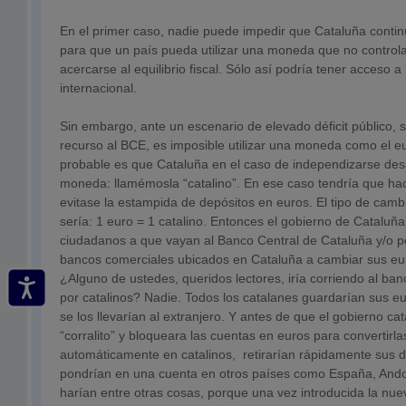
En el primer caso, nadie puede impedir que Cataluña contin
para que un país pueda utilizar una moneda que no control
acercarse al equilibrio fiscal. Sólo así podría tener acceso a 
internacional.
Sin embargo, ante un escenario de elevado déficit público, s
recurso al BCE, es imposible utilizar una moneda como el eu
probable es que Cataluña en el caso de independizarse desa
moneda: llamémosla “catalino”. En ese caso tendría que hace
evitase la estampida de depósitos en euros. El tipo de cambi
sería: 1 euro = 1 catalino. Entonces el gobierno de Cataluña 
ciudadanos a que vayan al Banco Central de Cataluña y/o po
bancos comerciales ubicados en Cataluña a cambiar sus eur
¿Alguno de ustedes, queridos lectores, iría corriendo al ba
por catalinos? Nadie. Todos los catalanes guardarían sus e
se los llevarían al extranjero. Y antes de que el gobierno ca
“corralito” y bloqueara las cuentas en euros para convertirl
automáticamente en catalinos, retirarían rápidamente sus d
pondrían en una cuenta en otros países como España, Ando
harían entre otras cosas, porque una vez introducida la nue