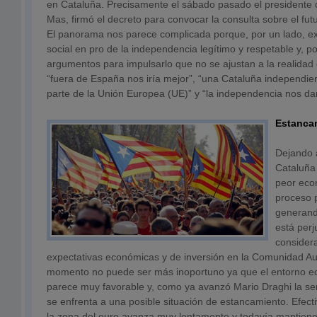
en Cataluña. Precisamente el sábado pasado el presidente de
Mas, firmó el decreto para convocar la consulta sobre el futu
El panorama nos parece complicada porque, por un lado, e
social en pro de la independencia legítimo y respetable y, p
argumentos para impulsarlo que no se ajustan a la realidad
“fuera de España nos iría mejor”, “una Cataluña independie
parte de la Unión Europea (UE)” y “la independencia nos da
Estanca
Dejando 
Cataluña
peor eco
proceso p
generand
está per
consider
expectativas económicas y de inversión en la Comunidad A
momento no puede ser más inoportuno ya que el entorno 
parece muy favorable y, como ya avanzó Mario Draghi la 
se enfrenta a una posible situación de estancamiento. Efect
la zona del euro avanza muy lentamente y todavía mantiene 