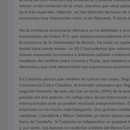
inferior al del comienzo de la crisis, mientras que otros pa
ya lo han superado. Además, se han detenido las tasas de 
economías muy importantes como la de Alemania, Francia e 
Así la confianza empresarial alemana se ha debilitado y el
expectativas del Índice IFO, que elabora mensualmente el In
Económicos de la Universidad de Múnich, ha caído en septi
desde hace veinte meses: un 99,3 (recordemos que valores
indican expansión económica e inferiores señalan contracción
resultado del conflicto entre Ucrania y Rusia, que abastece 
Alemania y que está deteriorando las expectativas económi
En Cataluña parece que también se tuercen las cosas. Segú
Convivencia Cívica Catalana, la inversión extranjera que lle
segundo trimestre de este año fue un tercio (34%) de la que
periodo del año anterior. Un reflejo claro de las intenciones 
internacionales ante un posible resultado independentista. 
empresas no es mucho más halagüeño. Dos grandes entidad
catalanas, CaixaBank y Banco Sabadell, ya tienen planes pa
fuera de Cataluña. Si Cataluña se independiza se quedará f
y, por tanto, sus bancos no recibirían créditos del Banco C