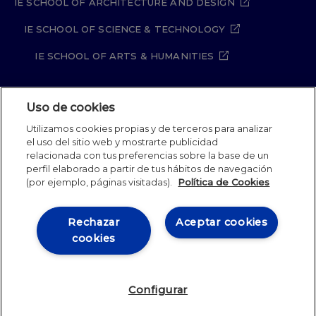
IE SCHOOL OF ARCHITECTURE AND DESIGN
IE SCHOOL OF SCIENCE & TECHNOLOGY
IE SCHOOL OF ARTS & HUMANITIES
Uso de cookies
Aviso legal
Política de Privacidad
Utilizamos cookies propias y de terceros para analizar
Política de Cookies
Política de seguridad
el uso del sitio web y mostrarte publicidad
Student Academic Standards
Canal Compliance
relacionada con tus preferencias sobre la base de un
Site Map
perfil elaborado a partir de tus hábitos de navegación
(por ejemplo, páginas visitadas).
Política de Cookies
IE University 2026
Rechazar
Aceptar cookies
cookies
Configurar