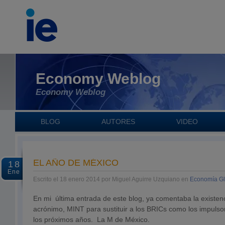
Economy Weblog
Economy Weblog
BLOG
AUTORES
VIDEO
EL AÑO DE MÉXICO
18
Ene
Escrito el 18 enero 2014 por Miguel Aguirre Uzquiano en
Economía Gl
En mi última entrada de este blog, ya comentaba la existen
acrónimo, MINT para sustituir a los BRICs como los impulso
los próximos años. La M de México.