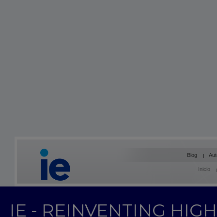
Blog
Aut
Inicio
IE - REINVENTING HI