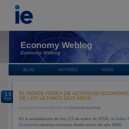
Economy Weblog
Economy Weblog
BLOG
AUTORES
VIDEO
EL ÍNDICE FEDEA DE ACTIVIDAD ECONÓMI
13
DE LOS ÚLTIMOS SEIS AÑOS.
Ene
Escrito el 13 enero 2014 por en
Economía española
En la actualización de hoy (13 de enero de 2014), el
Índice 
Económica
alcanza máximos desde enero del año 2008.