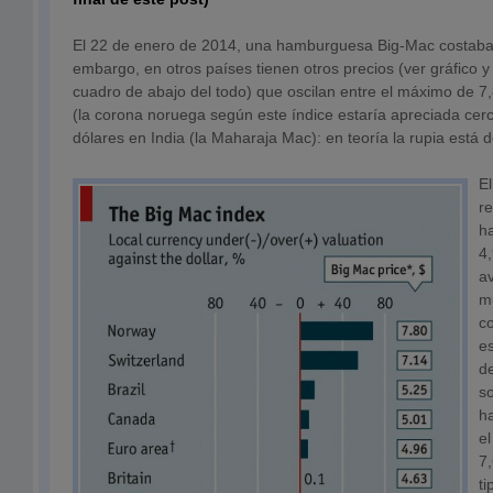
El 22 de enero de 2014, una hamburguesa Big-Mac costab
embargo, en otros países tienen otros precios (ver gráfico y
cuadro de abajo del todo) que oscilan entre el máximo de 7
(la corona noruega según este índice estaría apreciada ce
dólares en India (la Maharaja Mac): en teoría la rupia está
El
re
h
4
av
m
c
es
d
s
ha
el
7,
t