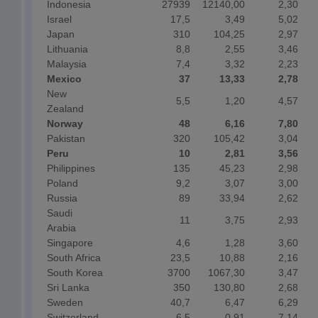
Indonesia
27939
12140,00
2,30
Israel
17,5
3,49
5,02
Japan
310
104,25
2,97
Lithuania
8,8
2,55
3,46
Malaysia
7,4
3,32
2,23
Mexico
37
13,33
2,78
New
5,5
1,20
4,57
Zealand
Norway
48
6,16
7,80
Pakistan
320
105,42
3,04
Peru
10
2,81
3,56
Philippines
135
45,23
2,98
Poland
9,2
3,07
3,00
Russia
89
33,94
2,62
Saudi
11
3,75
2,93
Arabia
Singapore
4,6
1,28
3,60
South Africa
23,5
10,88
2,16
South Korea
3700
1067,30
3,47
Sri Lanka
350
130,80
2,68
Sweden
40,7
6,47
6,29
Switzerland
6,5
0,91
7,14