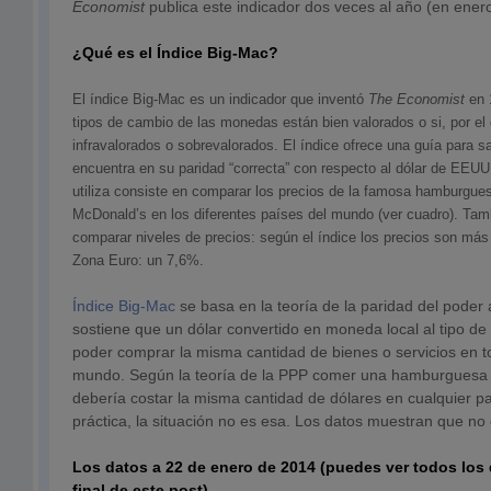
Economist
publica este indicador dos veces al año (en enero 
¿Qué es el Índice Big-Mac?
El índice Big-Mac es un indicador que inventó
The Economist
en 1
tipos de cambio de las monedas están bien valorados o si, por el 
infravalorados o sobrevalorados. El índice ofrece una guía para sa
encuentra en su paridad “correcta” con respecto al dólar de EEU
utiliza consiste en comparar los precios de la famosa hamburgue
McDonald’s en los diferentes países del mundo (ver cuadro). Tamb
comparar niveles de precios: según el índice los precios son má
Zona Euro: un 7,6%.
Índice Big-Mac
se basa en la teoría de la paridad del poder 
sostiene que un dólar convertido en moneda local al tipo d
poder comprar la misma cantidad de bienes o servicios en t
mundo. Según la teoría de la PPP comer una hamburguesa
debería costar la misma cantidad de dólares en cualquier p
práctica, la situación no es esa. Los datos muestran que no e
Los datos a 22 de enero de 2014 (puedes ver todos los 
final de este post)