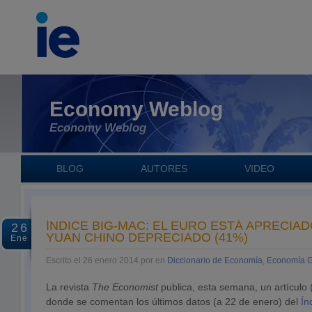
Economy Weblog
Economy Weblog
BLOG
AUTORES
VIDEO
ÍNDICE BIG-MAC: EL EURO ESTÁ APRECIADO
26
YUAN CHINO DEPRECIADO (41%)
Ene
Escrito el 26 enero 2014 por en
Diccionario de Economía
,
Economía G
La revista
The Economist
publica, esta semana, un artículo 
donde se comentan los últimos datos (a 22 de enero) del
Ín