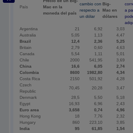
Precio de un Big-
cambio con
Big-
corr
País
Mac en la
respecto a
Mac en
a pa
moneda del país
un dólar
dólares
pod
adqu
Argentina
21
6,92
3,03
Australia
5,05
1,13
4,47
Brazil
12,4
2,36
5,25
Britain
2,79
0,60
4,63
Canada
5,54
1,11
5,01
Chile
2000
541,95
3,69
China
16,6
6,05
2,74
Colombia
8600
1982,80
4,34
Costa Rica
2150
501,92
4,28
Czech
70,45
20,28
3,47
Republic
Denmark
28,5
5,50
5,18
Egypt
16,93
6,96
2,43
Euro area
3,658
0,74
4,96
Hong Kong
18
7,76
2,32
Hungary
860
223,10
3,85
India
95
61,85
1,54