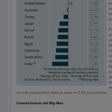
e
e
d
eu
Po
e
(
dó
u
co
d
A
pa
de
c
e
en 6,05 yuanes/dólar debería estar en 3,59 yuanes/dólar.
Características del Big-Mac