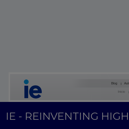
Blog
Aut
Inicio
IE - REINVENTING HI