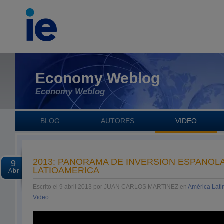
Economy Weblog
Economy Weblog
BLOG
AUTORES
VIDEO
2013: PANORAMA DE INVERSIÓN ESPAÑOL
9
LATIOAMERICA
Abr
Escrito el 9 abril 2013 por JUAN CARLOS MARTINEZ en
América Lati
Video