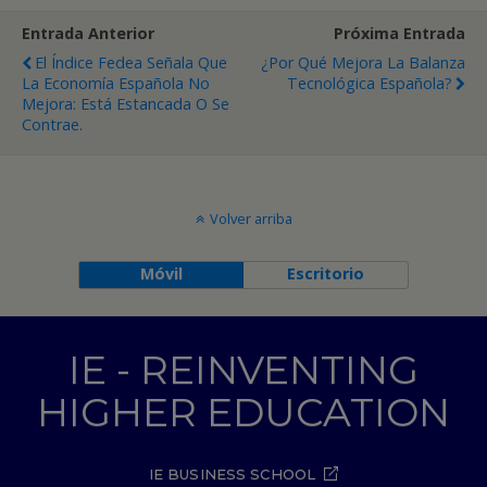
Entrada Anterior
Próxima Entrada
El Índice Fedea Señala Que
¿Por Qué Mejora La Balanza
La Economía Española No
Tecnológica Española?
Mejora: Está Estancada O Se
Contrae.
Volver arriba
Móvil
Escritorio
IE - REINVENTING
HIGHER EDUCATION
IE BUSINESS SCHOOL