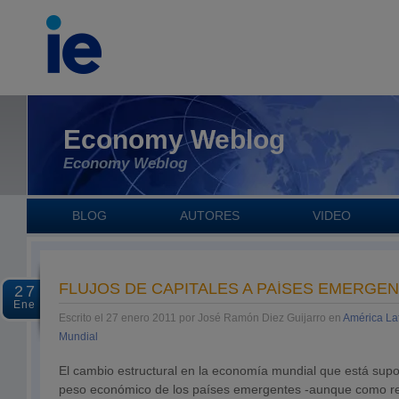
Economy Weblog
Economy Weblog
BLOG
AUTORES
VIDEO
FLUJOS DE CAPITALES A PAÍSES EMERGE
27
Ene
Escrito el 27 enero 2011 por José Ramón Diez Guijarro en
América La
Mundial
El cambio estructural en la economía mundial que está supo
peso económico de los países emergentes -aunque como rec