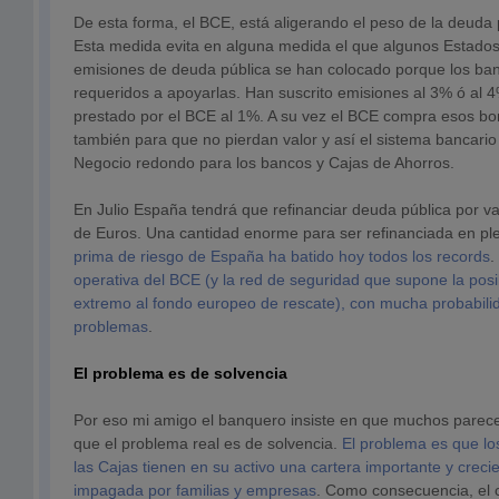
De esta forma, el BCE, está aligerando el peso de la deuda 
Esta medida evita en alguna medida el que algunos Estados
emisiones de deuda pública se han colocado porque los ban
requeridos a apoyarlas. Han suscrito emisiones al 3% ó al 
prestado por el BCE al 1%. A su vez el BCE compra esos bon
también para que no pierdan valor y así el sistema bancario
Negocio redondo para los bancos y Cajas de Ahorros.
En Julio España tendrá que refinanciar deuda pública por va
de Euros. Una cantidad enorme para ser refinanciada en ple
prima de riesgo de España ha batido hoy todos los records
.
operativa del BCE (y la red de seguridad que supone la posib
extremo al fondo europeo de rescate), con mucha probabili
problemas
.
El problema es de solvencia
Por eso mi amigo el banquero insiste en que muchos parec
que el problema real es de solvencia.
El problema es que lo
las Cajas tienen en su activo una cartera importante y crec
impagada por familias y empresas
. Como consecuencia, el 