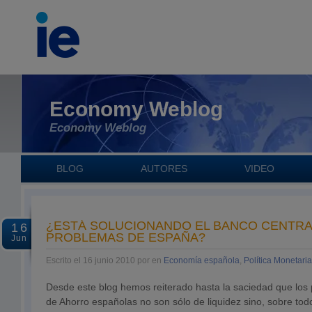
Economy Weblog
Economy Weblog
BLOG
AUTORES
VIDEO
¿ESTÁ SOLUCIONANDO EL BANCO CENTRA
16
PROBLEMAS DE ESPAÑA?
Jun
Escrito el 16 junio 2010 por en
Economía española
,
Política Monetaria
Desde este blog hemos reiterado hasta la saciedad que los
de Ahorro españolas no son sólo de liquidez sino, sobre tod