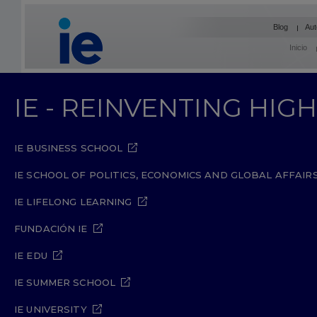
Blog
Aut
Inicio
IE - REINVENTING HI
IE BUSINESS SCHOOL
IE SCHOOL OF POLITICS, ECONOMICS AND GLOBAL AFFAIR
IE LIFELONG LEARNING
FUNDACIÓN IE
IE EDU
IE SUMMER SCHOOL
IE UNIVERSITY