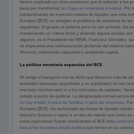
hemos explicado en otras ocasiones que la solución a los p
pasa por transformar
las Cajas en empresas privadas.
Por t
extraordinarias de inyección masiva de liquidez que está t
Europeo (BCE) no arreglan el problema de solvencia de las
españolas. Engrasan el sistema pero no van al fondo. De l
manteniendo un criterio firme y diciendo alguna verdad, po
algunos, es el Presidente del BBVA, Francisco González, qu
es imperativa una restructuración profunda del sistema ban
Ahorros), reduciendo capacidad y ampliando capital.
La política monetaria expansiva del BCE
Mi amigo el banquero me ha dicho que llevamos más de u
entidades bancarias (españolas y no españolas) no han ten
mercado interbancario ni a los mercados de capitales. Vari
estado a punto de quebrar. La desgraciada consecuencia de
no hay crédito ni para las familias ni para las empresas
. Por
Europeo (BCE) ha aumentado las líneas de liquidez dando c
bancario (bancos y cajas) a un tipo de interés que como es 
estas inyecciones fueran insuficientes el BCE está
comprando
bancarias europeas deuda pública
que tenían en su cartera