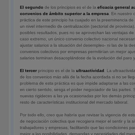
El segundo
de los principios es el de la
eficacia general a
convenios de ámbito superior a la empresa
. En nuestro 
práctica de este principio ha cuajado en la preeminencia de
un nivel intermedio de centralización (sectorial de provincia)
posibles resultados, pues no se aprovechan las ventajas de l
caso extremo, un único convenio colectivo nacional necesa
ajustar salarios a la situación del desempleo- ni las de la de
convenios colectivos por empresas permitirían un mejor aj
salarios terminan desacoplándose de la evolución del paro y
El tercer
principio es el de la
ultraactividad
. La ultraactivi
de los convenios más allá de la fecha acordada si no se lle
problema de esta práctica es que impide adaptarse a las co
en cierto sentido, sesga el poder negociador de las partes. 
nuevas rigideces a las ya ocasionadas por los demás princip
resto de características institucional del mercado laboral.
Por todo ello, creo que habría que revisar la vigencia de est
de negociación colectiva que recogiera mejor el sentir y la s
trabajadores y empresas, facilitando que las condiciones pa
mejor a las posibilidades, demandas y necesidades del merc