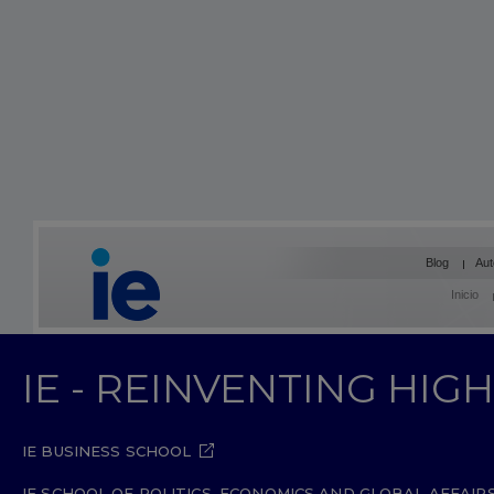
Blog
Aut
Inicio
IE - REINVENTING HI
IE BUSINESS SCHOOL
IE SCHOOL OF POLITICS, ECONOMICS AND GLOBAL AFFAIR