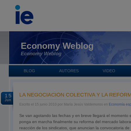
Economy Weblog
Economy Weblog
BLOG
AUTORES
VIDEO
LA NEGOCIACIÓN COLECTIVA Y LA REFOR
15
Jun
Escrito el 15 junio 2010 por María Jesús Valdemoros en
Economía es
Se van agotando las fechas y en breve llegará el momento 
ponga en marcha finalmente su reforma del mercado labora
reacción de los sindicatos, que anuncian la convocatoria de