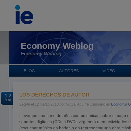
Economy Weblog
Economy Weblog
BLOG
AUTORES
VIDEO
LOS DERECHOS DE AUTOR
12
Mar
Escrito el 12 marzo 2010 por Miguel Aguirre Uzquiano en
Economía G
Llevamos una serie de años con polemicas sobre el pago d
soportes digitales (CDs o DVDs virgenes) o en actividades d
(escuchar música en bodas o en representar una obra clásic