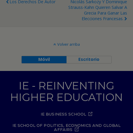
Los Derechos De Autor
Nicolás Sarkozy Y Dominique
Strauss-Kahn Quieren Salvar A
Grecia Para Ganar Las
Elecciones Francesas.
Volver arriba
Móvil
Escritorio
IE - REINVENTING
HIGHER EDUCATION
IE BUSINESS SCHOOL
IE SCHOOL OF POLITICS, ECONOMICS AND GLOBAL
AFFAIRS