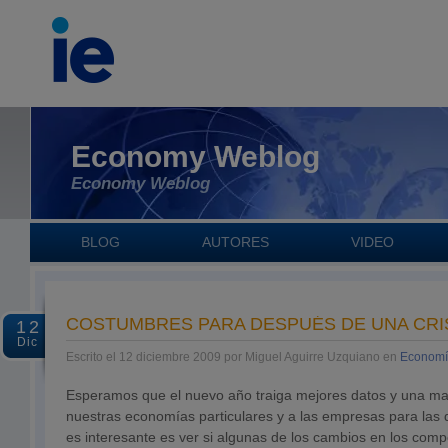
Economy Weblog
Economy Weblog
BLOG
AUTORES
VIDEO
COSTUMBRES PARA DESPUÉS DE UNA CRI
12
Dic
Escrito el 12 diciembre 2009 por Miguel Aguirre Uzquiano en
Economí
Esperamos que el nuevo año traiga mejores datos y una ma
nuestras economías particulares y a las empresas para las
es interesante es ver si algunas de los cambios en los co