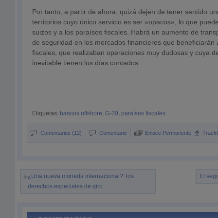
Por tanto, a partir de ahora, quizá dejen de tener sentido 
territorios cuyo único servicio es ser «opacos», lo que pued
suizos y a los paraísos fiscales. Habrá un aumento de tran
de seguridad en los mercados financieros que beneficiarán 
fiscales, que realizaban operaciones muy dudosas y cuya d
inevitable tienen los días contados.
Etiquetas:
bancos offshore
,
G-20
,
paraísos fiscales
Comentarios (12)
Comentario
Enlace Permanente
Track
¿Una nueva moneda internacional?: los
El segu
derechos especiales de giro