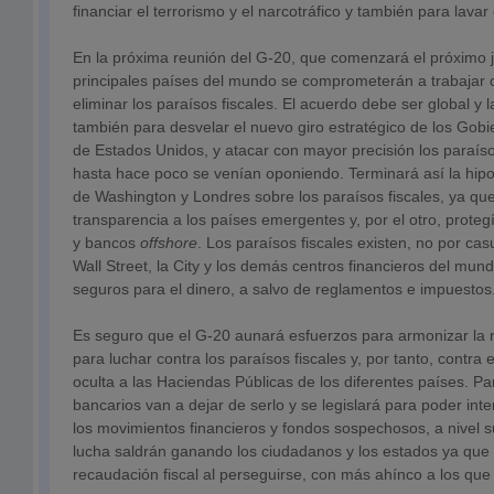
financiar el terrorismo y el narcotráfico y también para lavar
En la próxima reunión del G-20, que comenzará el próximo ju
principales países del mundo se comprometerán a trabajar
eliminar los paraísos fiscales. El acuerdo debe ser global y l
también para desvelar el nuevo giro estratégico de los Gob
de Estados Unidos, y atacar con mayor precisión los paraísos
hasta hace poco se venían oponiendo. Terminará así la hipo
de Washington y Londres sobre los paraísos fiscales, ya qu
transparencia a los países emergentes y, por el otro, protegí
y bancos
offshore
. Los paraísos fiscales existen, no por cas
Wall Street, la City y los demás centros financieros del mun
seguros para el dinero, a salvo de reglamentos e impuestos
Es seguro que el G-20 aunará esfuerzos para armonizar la r
para luchar contra los paraísos fiscales y, por tanto, contra
oculta a las Haciendas Públicas de los diferentes países. P
bancarios van a dejar de serlo y se legislará para poder in
los movimientos financieros y fondos sospechosos, a nivel 
lucha saldrán ganando los ciudadanos y los estados ya que
recaudación fiscal al perseguirse, con más ahínco a los que