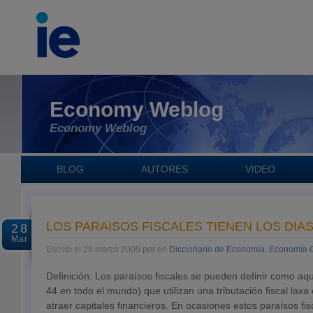
Economy Weblog
Economy Weblog
BLOG
AUTORES
VIDEO
LOS PARAÍSOS FISCALES TIENEN LOS DÍ
28
Mar
Escrito el 28 marzo 2009 por en
Diccionario de Economía
,
Economía G
Definición: Los paraísos fiscales se pueden definir como aque
44 en todo el mundo) que utilizan una tributación fiscal laxa 
atraer capitales financieros. En ocasiones estos paraísos fi