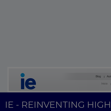
Blog
Aut
Inicio
IE - REINVENTING HI