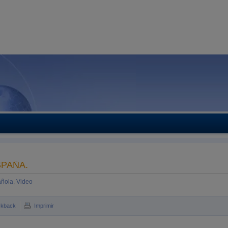
SPAÑA.
añola
,
Video
ckback
Imprimir