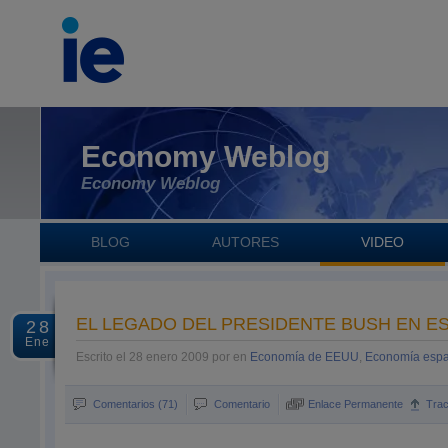
Economy Weblog
Economy Weblog
BLOG
AUTORES
VIDEO
EL LEGADO DEL PRESIDENTE BUSH EN E
28
Ene
Escrito el 28 enero 2009 por en
Economía de EEUU
,
Economía esp
Comentarios (71)
Comentario
Enlace Permanente
Tra