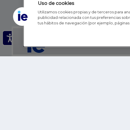
Uso de cookies
Utilizamos cookies propias y de terceros para anal
publicidad relacionada con tus preferencias sobre
tus hábitos de navegación (por ejemplo, páginas 
IE - REINVENTING HI
IE BUSINESS SCHOOL
IE SCHOOL OF POLITICS, ECONOMICS AND GLOBAL AFFAIR
IE LIFELONG LEARNING
FUNDACIÓN IE