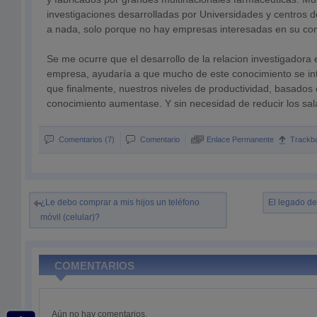
investigaciones desarrolladas por Universidades y centros d
a nada, solo porque no hay empresas interesadas en su come
Se me ocurre que el desarrollo de la relacion investigadora e
empresa, ayudaría a que mucho de este conocimiento se int
que finalmente, nuestros niveles de productividad, basado
conocimiento aumentase. Y sin necesidad de reducir los sa
Comentarios (7)
Comentario
Enlace Permanente
Trackb
¿Le debo comprar a mis hijos un teléfono
El legado de
móvil (celular)?
COMENTARIOS
Aún no hay comentarios.