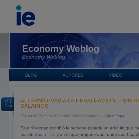
Economy Weblog
Economy Weblog
BLOG
AUTORES
VIDEO
ALTERNATIVAS A LA DEVALUACIÓN… SIN 
27
SALARIOS
Ene
Escrito el 27 enero 2009 por Patricia Gabaldón en
Miscelánea
Paul Krugman escribió la semana pasada un artículo que m
pain in Spain …»
, y en el que propone que, dado que Españ