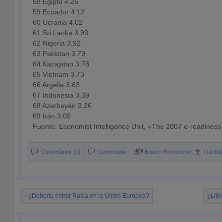
58 Egipto 4.26
59 Ecuador 4.12
60 Ucrania 4.02
61 Sri Lanka 3.93
62 Nigeria 3.92
63 Pakistan 3.79
64 Kazajstan 3.78
65 Vietnam 3.73
66 Argelia 3.63
67 Indonesia 3.39
68 Azerbayán 3.26
69 Irán 3.08
Fuente: Economist Intelligence Unit, «The 2007 e-readiness
Comentarios (1)
Comentario
Enlace Permanente
Trackb
¿Debería entrar Rusia en la Unión Europea?
¿Libr