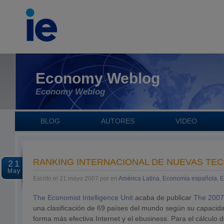
Economy Weblog
Economy Weblog
BLOG
AUTORES
VIDEO
RANKING INTERNACIONAL DE NUEVAS TE
21
May
Escrito el 21 mayo 2007 por en
América Latina
,
Economía española
,
E
The Economist Intelligence Unit
acaba de publicar
The 2007 
una clasificación de 69 países del mundo según su capacid
forma más efectiva Internet y el ebusiness. Para el cálculo d