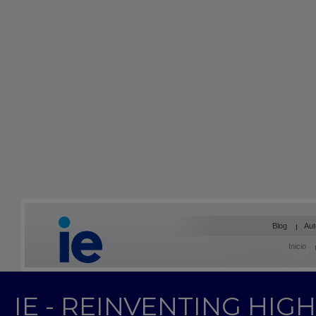
Blog
Aut
Inicio
IE - REINVENTING HI