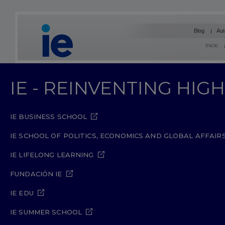
Blog
Aut
Inicio
IE - REINVENTING HI
IE BUSINESS SCHOOL
IE SCHOOL OF POLITICS, ECONOMICS AND GLOBAL AFFAIR
IE LIFELONG LEARNING
FUNDACIÓN IE
IE EDU
IE SUMMER SCHOOL