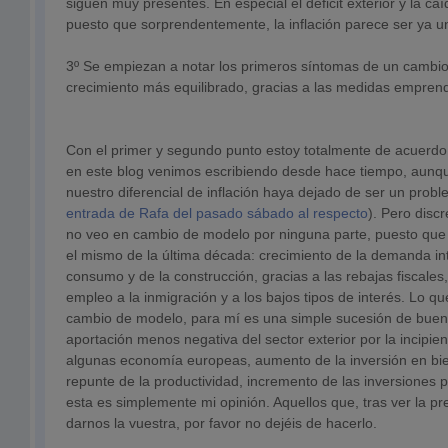
siguen muy presentes. En especial el déficit exterior y la caí
puesto que sorprendentemente, la inflación parece ser ya 
3º Se empiezan a notar los primeros síntomas de un cambi
crecimiento más equilibrado, gracias a las medidas emprend
Con el primer y segundo punto estoy totalmente de acuerdo
en este blog venimos escribiendo desde hace tiempo, aun
nuestro diferencial de inflación haya dejado de ser un probl
entrada de Rafa del pasado sábado al respecto
). Pero disc
no veo en cambio de modelo por ninguna parte, puesto qu
el mismo de la última década: crecimiento de la demanda in
consumo y de la construcción, gracias a las rebajas fiscales,
empleo a la inmigración y a los bajos tipos de interés. Lo qu
cambio de modelo, para mí es una simple sucesión de buen
aportación menos negativa del sector exterior por la incipie
algunas economía europeas, aumento de la inversión en bie
repunte de la productividad, incremento de las inversione
esta es simplemente mi opinión. Aquellos que, tras ver la p
darnos la vuestra, por favor no dejéis de hacerlo.