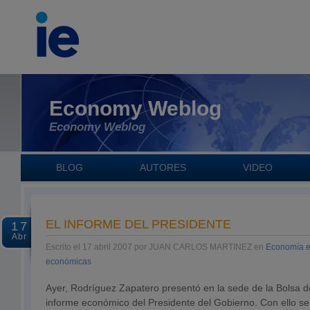
Economy Weblog
Economy Weblog
BLOG
AUTORES
VIDEO
EL INFORME DEL PRESIDENTE
17
Abr
Escrito el 17 abril 2007 por JUAN CARLOS MARTINEZ en
Economía 
económicas
Ayer, Rodríguez Zapatero presentó en la sede de la Bolsa d
informe económico del Presidente del Gobierno. Con ello se