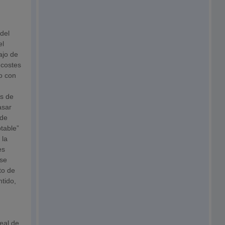
del
el
ajo de
 costes
o con
as de
asar
 de
table”
 la
es
 se
to de
tido,
eal de