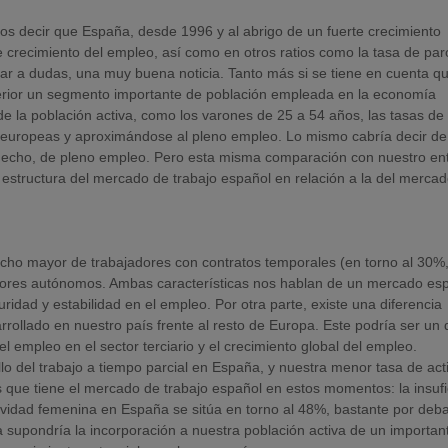
mos decir que España, desde 1996 y al abrigo de un fuerte crecimiento
crecimiento del empleo, así como en otros ratios como la tasa de paro
ugar a dudas, una muy buena noticia. Tanto más si se tiene en cuenta q
terior un segmento importante de población empleada en la economía
e la población activa, como los varones de 25 a 54 años, las tasas de
s europeas y aproximándose al pleno empleo. Lo mismo cabría decir de
e hecho, de pleno empleo. Pero esta misma comparación con nuestro en
estructura del mercado de trabajo español en relación a la del merca
ho mayor de trabajadores con contratos temporales (en torno al 30%
adores autónomos. Ambas características nos hablan de un mercado es
dad y estabilidad en el empleo. Por otra parte, existe una diferencia
rrollado en nuestro país frente al resto de Europa. Este podría ser un 
el empleo en el sector terciario y el crecimiento global del empleo.
llo del trabajo a tiempo parcial en España, y nuestra menor tasa de act
que tiene el mercado de trabajo español en estos momentos: la insufi
tividad femenina en España se sitúa en torno al 48%, bastante por deb
supondría la incorporación a nuestra población activa de un importan