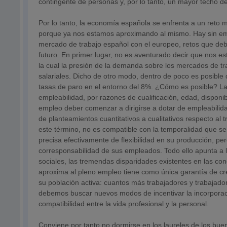
contingente de personas y, por lo tanto, un mayor techo d
Por lo tanto, la economía española se enfrenta a un reto
porque ya nos estamos aproximando al mismo. Hay sin emb
mercado de trabajo español con el europeo, retos que debe
futuro. En primer lugar, no es aventurado decir que nos 
la cual la presión de la demanda sobre los mercados de tra
salariales. Dicho de otro modo, dentro de poco es posib
tasas de paro en el entorno del 8%. ¿Cómo es posible? L
empleabilidad, por razones de cualificación, edad, disponibi
empleo deber comenzar a dirigirse a dotar de empleabilid
de planteamientos cuantitativos a cualitativos respecto a
este término, no es compatible con la temporalidad que 
precisa efectivamente de flexibilidad en su producción, per
corresponsabilidad de sus empleados. Todo ello apunta a 
sociales, las tremendas disparidades existentes en las co
aproxima al pleno empleo tiene como única garantía de c
su población activa: cuantos más trabajadores y trabajado
debemos buscar nuevos modos de incentivar la incorporació
compatibilidad entre la vida profesional y la personal.
Conviene por tanto no dormirse en los laureles de los bue