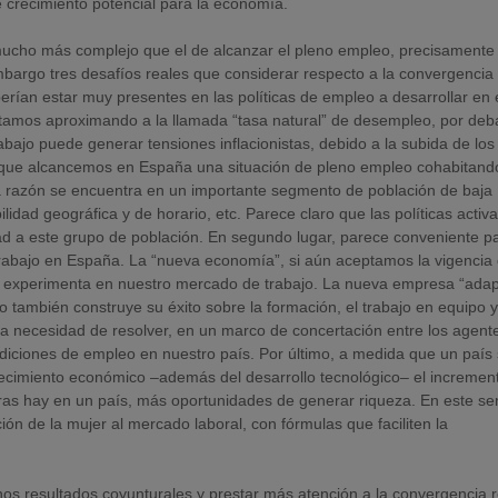
e crecimiento potencial para la economía.
 mucho más complejo que el de alcanzar el pleno empleo, precisamente
argo tres desafíos reales que considerar respecto a la convergencia 
rían estar muy presentes en las políticas de empleo a desarrollar en 
estamos aproximando a la llamada “tasa natural” de desempleo, por deb
bajo puede generar tensiones inflacionistas, debido a la subida de los
le que alcancemos en España una situación de pleno empleo cohabitand
a razón se encuentra en un importante segmento de población de baja
lidad geográfica y de horario, etc. Parece claro que las políticas activ
ad a este grupo de población. En segundo lugar, parece conveniente p
l trabajo en España. La “nueva economía”, si aún aceptamos la vigencia
se experimenta en nuestro mercado de trabajo. La nueva empresa “adap
o también construye su éxito sobre la formación, el trabajo en equipo y
la necesidad de resolver, en un marco de concertación entre los agent
ndiciones de empleo en nuestro país. Por último, a medida que un país
recimiento económico –además del desarrollo tecnológico– el incremen
ras hay en un país, más oportunidades de generar riqueza. En este sen
n de la mujer al mercado laboral, con fórmulas que faciliten la
nos resultados coyunturales y prestar más atención a la convergencia r