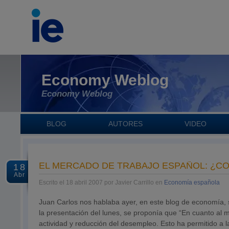
Economy Weblog
Economy Weblog
BLOG
AUTORES
VIDEO
EL MERCADO DE TRABAJO ESPAÑOL: ¿C
18
Abr
Escrito el 18 abril 2007 por Javier Carrillo en
Economía española
Juan Carlos nos hablaba ayer, en este blog de economía, 
la presentación del lunes, se proponía que “En cuanto al 
actividad y reducción del desempleo. Esto ha permitido 