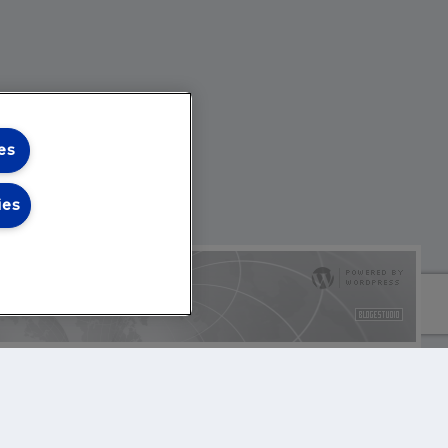
es
ies