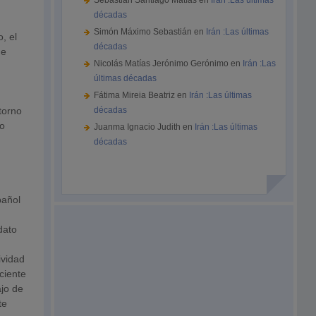
Sebastián Santiago Matías
en
Irán :Las últimas
décadas
Simón Máximo Sebastián
en
Irán :Las últimas
, el
décadas
ue
Nicolás Matías Jerónimo Gerónimo
en
Irán :Las
últimas décadas
Fátima Mireia Beatriz
en
Irán :Las últimas
torno
décadas
do
Juanma Ignacio Judith
en
Irán :Las últimas
décadas
,
pañol
dato
ividad
ciente
ajo de
te