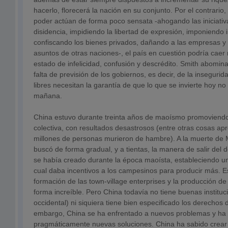
hacerlo, florecerá la nación en su conjunto. Por el contrario,
poder actúan de forma poco sensata -ahogando las iniciativa
disidencia, impidiendo la libertad de expresión, imponiendo 
confiscando los bienes privados, dañando a las empresas y
asuntos de otras naciones-, el país en cuestión podría cae
estado de infelicidad, confusión y descrédito. Smith abomin
falta de previsión de los gobiernos, es decir, de la insegurid
libres necesitan la garantía de que lo que se invierte hoy n
mañana.
China estuvo durante treinta años de maoísmo promoviendo
colectiva, con resultados desastrosos (entre otras cosas 
millones de personas murieron de hambre). A la muerte de
buscó de forma gradual, y a tientas, la manera de salir del
se había creado durante la época maoísta, estableciendo un 
cual daba incentivos a los campesinos para producir más. E
formación de las town-village enterprises y la producción d
forma increíble. Pero China todavía no tiene buenas instituci
occidental) ni siquiera tiene bien especificado los derechos 
embargo, China se ha enfrentado a nuevos problemas y ha 
pragmáticamente nuevas soluciones. China ha sabido crear