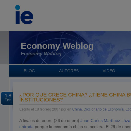
Economy Weblog
Economy Weblog
BLOG
AUTORES
VIDEO
¿POR QUÉ CRECE CHINA? ¿TIENE CHINA 
18
INSTITUCIONES?
Feb
Escrito el 18 febrero 2007 por en
China
,
Diccionario de Economía
,
Ec
A finales de enero (26 de enero)
Juan Carlos Martínez Láza
entrada
porque la economía china se acelera. El 29 de ene