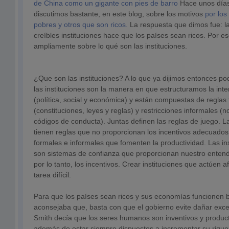
de China como un gigante con pies de barro
Hace unos días
discutimos bastante, en este blog, sobre los motivos
por los
pobres y otros que son ricos.
La respuesta que dimos fue: la
creíbles instituciones hace que los países sean ricos. Por e
ampliamente sobre lo qué son las instituciones.
¿Que son las instituciones? A lo que ya dijimos entonces 
las instituciones son la manera en que estructuramos la in
(política, social y económica) y están compuestas de reglas
(constituciones, leyes y reglas) y restricciones informales (
códigos de conducta). Juntas definen las reglas de juego. 
tienen reglas que no proporcionan los incentivos adecuados,
formales e informales que fomenten la productividad. Las in
son sistemas de confianza que proporcionan nuestro entend
por lo tanto, los incentivos. Crear instituciones que actúen 
tarea difícil.
Para que los países sean ricos y sus economías funcionen 
aconsejaba que, basta con que el gobierno evite dañar exc
Smith decía que los seres humanos son inventivos y product
además de estar siempre dispuestos a incrementar su riquez