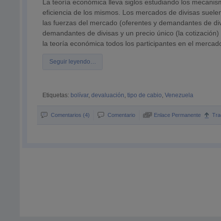
La teoría económica lleva siglos estudiando los mecanis
eficiencia de los mismos. Los mercados de divisas suelen
las fuerzas del mercado (oferentes y demandantes de div
demandantes de divisas y un precio único (la cotización
la teoría económica todos los participantes en el mercad
Seguir leyendo…
Etiquetas:
bolívar
,
devaluación
,
tipo de cabio
,
Venezuela
Comentarios (4)
Comentario
Enlace Permanente
Tra