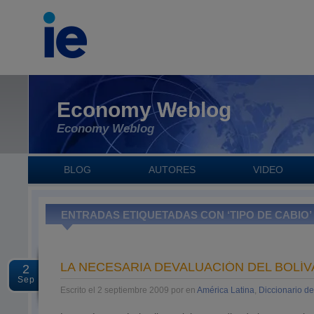
Economy Weblog
Economy Weblog
BLOG
AUTORES
VIDEO
ENTRADAS ETIQUETADAS CON ‘TIPO DE CABIO’
LA NECESARIA DEVALUACIÓN DEL BOLÍ
2
Sep
Escrito el 2 septiembre 2009 por en
América Latina
,
Diccionario d