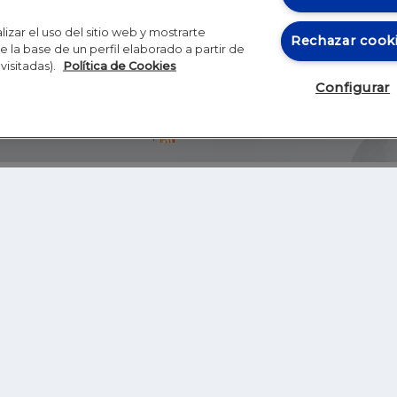
izar el uso del sitio web y mostrarte
Rechazar cook
 la base de un perfil elaborado a partir de
visitadas).
Política de Cookies
Configurar
Blog
Autores
Video
Inicio
RSS
GHER EDUCATION
IE UNIVERSITY
S
IE LAW SCHOOL
IE SCHOOL OF ARCHITECTURE AND DESIGN
IE SCHOOL OF SCIENCE & TECHNOLOGY