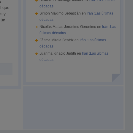
Sebastián Santiago Matías
en
Irán :Las últimas
a
décadas
el que
s y
Simón Máximo Sebastián
en
Irán :Las últimas
gún
décadas
Nicolás Matías Jerónimo Gerónimo
en
Irán :Las
últimas décadas
Fátima Mireia Beatriz
en
Irán :Las últimas
décadas
Juanma Ignacio Judith
en
Irán :Las últimas
décadas