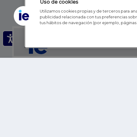
Uso de cookies
Utilizamos cookies propias y de terceros para anal
publicidad relacionada con tus preferencias sobre
tus hábitos de navegación (por ejemplo, páginas 
IE - REINVENTING HI
IE BUSINESS SCHOOL
IE SCHOOL OF POLITICS, ECONOMICS AND GLOBAL AFFAIR
IE LIFELONG LEARNING
FUNDACIÓN IE